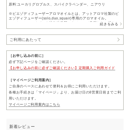
原料:ユーカリグロブルス、スパイクラベンダー、ニアウリ
※ピエゾディフューザーアロマオイルとは、アットアロマ社製のピ
エゾディフューザー(solo,duo,squair)専用のアロマオイル。
エッセンシャルオイルを植物性発酵エタノールで希釈した、軽やか
続きをみる
に噴霧するオイルです。
お支払いについて
ご利用にあたって
・
送料無料
・通常価格 4,840円（税込）
→
定期購入 5%OFF
4,598円（税込）
［お申し込みの前に］
・1回につき1本をお届けします。
必ず下記ページをご確認ください。
・お届け日の8日前まで、「マイページ」よりお届け日やお届け先を
【お申し込みの前に必ずご確認ください】定期購入ご利用ガイド
ご変更いただけます。
・お届け頻度やコースのご変更および解約については、毎月コース
は3回分、隔月コースは2回分のお届け完了後、「マイページ」より
［マイページご利用案内］
お手続きいただけます。
ご自身のペースにあわせて便利＆お得にご利用いただけます。
・ご購入前に「ご利用にあたって」も必ずご一読ください。
各種お手続きは「マイページ」より、お届け日の8営業日前までご利
用いただけます。
マイページご利用案内はこちら
新着レビュー