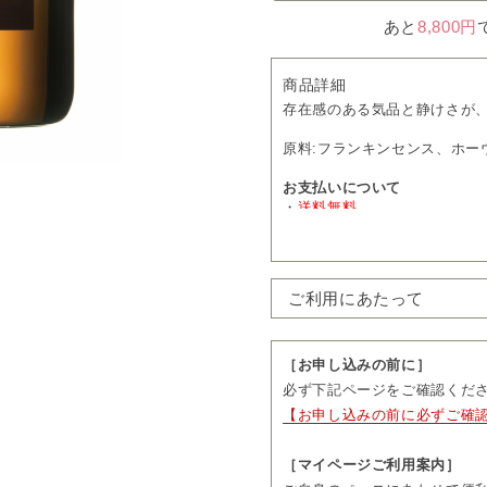
あと
8,800円
商品詳細
存在感のある気品と静けさが
原料:フランキンセンス、ホー
お支払いについて
・
送料無料
・通常価格 48,400円（税込）
→
定期購入 15％OFF
41,14
・1回につき1本をお届けしま
ご利用にあたって
・お届け日の11営業日前まで
先をご変更いただけます。
・お届け頻度やコースのご変
3回分、隔月コースは2回分の
［お申し込みの前に］
続きいただけます。
必ず下記ページをご確認くだ
・ご購入前に「ご利用にあた
【お申し込みの前に必ずご確
［マイページご利用案内］