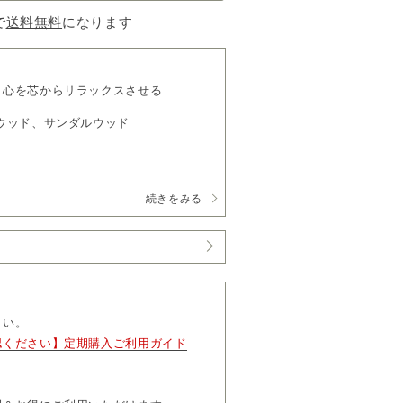
で
送料無料
になります
、心を芯からリラックスさせる
ウッド、サンダルウッド
続きをみる
0円（税込）
す。
、「マイページ」よりお届け日やお届け
更および解約については、毎月コースは
お届け完了後、「マイページ」よりお手
さい。
って」も必ずご一読ください。
認ください】定期購入ご利用ガイド