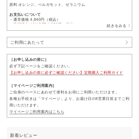
原料:オレンジ、ベルガモット、ゼラニウム
お支払いについて
・通常価格 4,840円（税込）
→
定期購入 10%OFF
4,356円（税込）
続きをみる
・1回につき1本をお届けします。
・お届け日の11営業日前まで、「マイページ」よりお届け日やお届
ご利用にあたって
け先をご変更いただけます。
・お届け頻度やコースのご変更および解約については、毎月コース
は3回分、隔月コースは2回分のお届け完了後、「マイページ」より
お手続きいただけます。
［お申し込みの前に］
・ご購入前に「ご利用にあたって」も必ずご一読ください。
必ず下記ページをご確認ください。
【お申し込みの前に必ずご確認ください】定期購入ご利用ガイド
［マイページご利用案内］
ご自身のペースにあわせて便利＆お得にご利用いただけます。
各種お手続きは「マイページ」より、お届け日の8営業日前までご利
用いただけます。
マイページご利用案内はこちら
新着レビュー