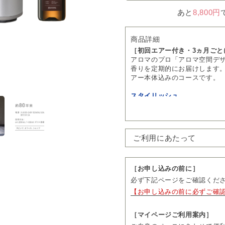
あと
8,800円
商品詳細
［初回エアー付き・3ヵ月ごと
アロマのプロ「アロマ空間デ
香りを定期的にお届けします。
アー
本体込みのコースです。
スタイリッシュ
デザイン性の高い、洗練され
季節に合ったおすすめの「エッセ
ます。
オイル価格：定価 26,400円(税込
ご利用にあたって
・お客さまの特別なおもてな
・香りに慣れている方に
［お申し込みの前に］
▼お届けの香りはこちら
必ず下記ページをご確認くだ
「エッセンシャルオイル250m
【お申し込みの前に必ずご確
＊お届け年月は左下に記載が
プロフェッショナルディフュー
［マイページご利用案内］
熱を使わずに、エッセンシャ