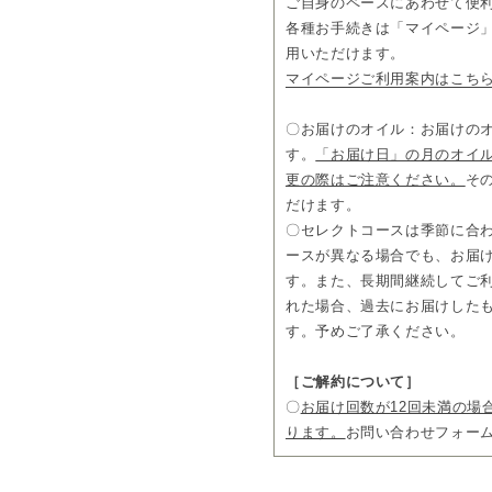
ご自身のペースにあわせて便
ロ仕様のディフューザーです
各種お手続きは「マイページ」
9段階の香り濃度調整とON/O
能。
用いただけます。
ご自宅から商業空間まで、ラ
マイページご利用案内はこち
ブルに実現します。
▼
プロフェッショナルディフ
〇お届けのオイル：お届けの
▼
「エアー」の特集ページは
す。
「お届け日」の月のオイ
お届けについて
更の際はご注意ください。
そ
［解約自由］
2回目以降いつで
だけます。
［返却自由］
解約の場合、機器
〇セレクトコースは季節に合
※定期購入の初回のお届け日
ースが異なる場合でも、お届
ご注文時にご指定いただける
す。また、長期間継続してご
ご指定いただかない場合、10
れた場合、過去にお届けした
ご継続の方にプレゼント！
す。予めご了承ください。
2回目のお届けの際、「
ディフ
にお届けいたします。
［ご解約について］
〇
お届け回数が12回未満の場
お支払いについて
［送料無料］約25％OFF
3ヵ
ります。
お問い合わせフォー
＊
月々 9,990円(税込)
でご利用
＊13回目以降は、オイルのみ
18,700円(税込)/回(月々 約