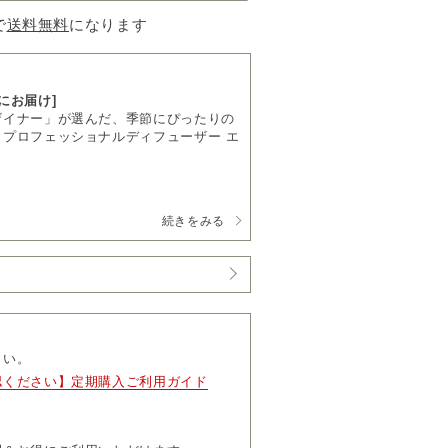
で
送料無料
になります
にお届け]
ザイナー」が選んだ、季節にぴったりの
プロフェッショナルディフューザー エ
た香りを定期的にお届けします。
続きをみる
ンシャルオイル 250ml」をお届けし
)～29,700円(税込)
しに
さい。
l」の欄をご覧ください。
認ください】定期購入ご利用ガイド
ございます。
ザー エアー
ルオイル本来の香りを空間に広げる、プ