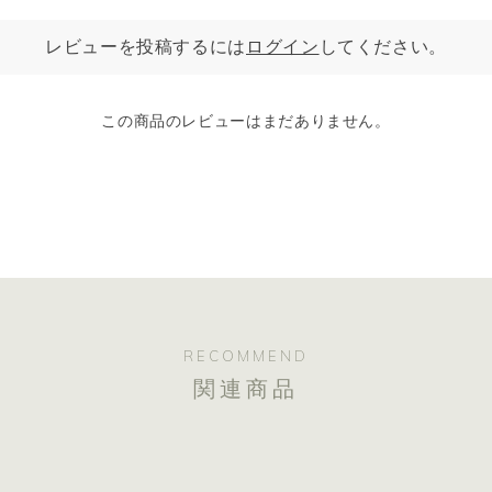
お届け内容(頻度：3ヵ月に1度
レビューを投稿するには
ログイン
してください。
・初回：エアー、オイル250ml
・2回目：オイル250ml 1本、
・3回目以降：オイル250ml 1
この商品のレビューはまだありません。
＊お支払いはお届けごとに、3
＊ご購入前に「ご利用にあた
RECOMMEND
関連商品