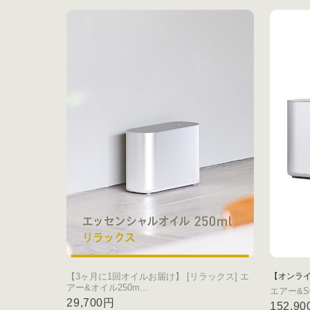
【3ヶ月に1回オイルお届け】 [リラックス] エ
【オンラ
アー&オイル250m...
エアー&S
29,700円
152,9