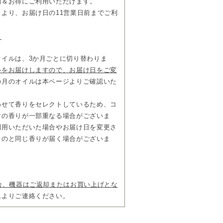
利＆お得にご利用いただけます。
。
より、お届け日の11営業日前までご利
FF時間調整が、各曜日に3つまで設定可
イフスタイルに合わせた空間をフレキシ
ら
ューザー「エアー」
オイルは、3か月ごとに切り替わりま
こちら
ルをお届けしますので、お届け日をご変
の月のオイルは本ページよりご確認いた
も解約可能
は買取りor返却が選べます
わせて香りをセレクトしているため、コ
は、
けの香りが一部重なる場合がございま
お日にちが最短のお届け日となります。
利用いただいた場合やお届け日を変更さ
営業日後からのお届けとなります。
ものと同じ香りが届く場合がございま
ューザークリーナー 250ml
」をご一緒
合、機器はご返却またはお買い上げとな
月に1回お届け 29,700円(税込)/回
ムよりご連絡ください。
いただけます。
の価格となり、
6,233円(税込))でご利用いただけます。