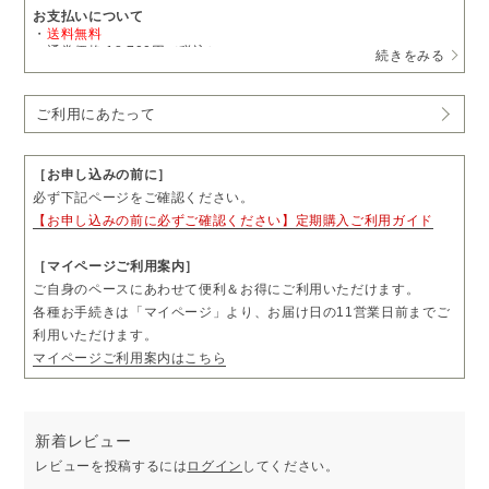
お支払いについて
・
送料無料
・通常価格 18,700円（税込）
続きをみる
→
定期購入
15,895円（税込）
・1回につき1本をお届けします。
ご利用にあたって
・お届け日の11営業日前まで、「マイページ」よりお届け日やお届
け先をご変更いただけます。
・お届け頻度やコースのご変更および解約については、毎月コース
は3回分、隔月コースは2回分のお届け完了後、「マイページ」より
［お申し込みの前に］
お手続きいただけます。
必ず下記ページをご確認ください。
・ご購入前に「ご利用にあたって」も必ずご一読ください。
【お申し込みの前に必ずご確認ください】定期購入ご利用ガイド
［マイページご利用案内］
ご自身のペースにあわせて便利＆お得にご利用いただけます。
各種お手続きは「マイページ」より、お届け日の11営業日前までご
利用いただけます。
マイページご利用案内はこちら
新着レビュー
レビューを投稿するには
ログイン
してください。