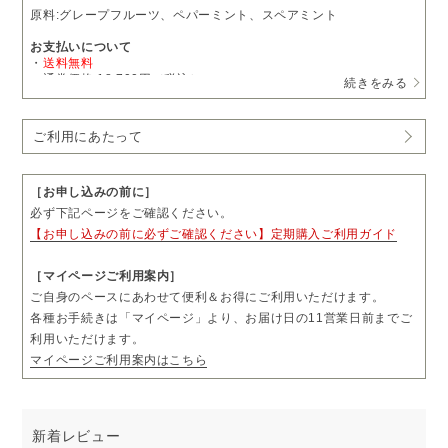
原料:グレープフルーツ、ペパーミント、スペアミント
お支払いについて
・
送料無料
・通常価格 18,700円（税込）
続きをみる
→
定期購入
15,895円（税込）
・1回につき1本をお届けします。
ご利用にあたって
・お届け日の11営業日前まで、「マイページ」よりお届け日やお届
け先をご変更いただけます。
・お届け頻度やコースのご変更および解約については、毎月コース
は3回分、隔月コースは2回分のお届け完了後、「マイページ」より
［お申し込みの前に］
お手続きいただけます。
必ず下記ページをご確認ください。
・ご購入前に「ご利用にあたって」も必ずご一読ください。
【お申し込みの前に必ずご確認ください】定期購入ご利用ガイド
［マイページご利用案内］
ご自身のペースにあわせて便利＆お得にご利用いただけます。
各種お手続きは「マイページ」より、お届け日の11営業日前までご
利用いただけます。
マイページご利用案内はこちら
新着レビュー