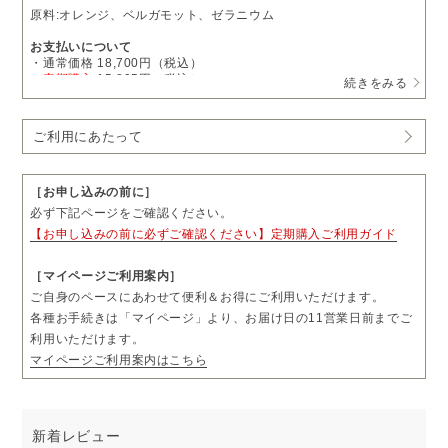
原料:オレンジ、ベルガモット、ゼラニウム
お支払いについて
・通常価格 18,700円（税込）
→
定期購入
15,895円（税込）
続きをみる
・1回につき1本をお届けします。
・お届け日の11営業日前まで、「マイページ」よりお届け日やお届
ご利用にあたって
け先をご変更いただけます。
・お届け頻度やコースのご変更および解約については、毎月コース
は3回分、隔月コースは2回分のお届け完了後、「マイページ」より
お手続きいただけます。
［お申し込みの前に］
・ご購入前に「ご利用にあたって」も必ずご一読ください。
必ず下記ページをご確認ください。
【お申し込みの前に必ずご確認ください】定期購入ご利用ガイド
［マイページご利用案内］
ご自身のペースにあわせて便利＆お得にご利用いただけます。
各種お手続きは「マイページ」より、お届け日の11営業日前までご
利用いただけます。
マイページご利用案内はこちら
新着レビュー