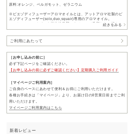
原料:オレンジ、ベルガモット、ゼラニウム
※ピエゾディフューザーアロマオイルとは、アットアロマ社製のピ
エゾディフューザー(solo,duo,squair)専用のアロマオイル。
エッセンシャルオイルを植物性発酵エタノールで希釈した、軽やか
続きをみる
に噴霧するオイルです。
お支払いについて
ご利用にあたって
・
送料無料
・通常価格 4,840円（税込）
→
定期購入 5%OFF
4,598円（税込）
［お申し込みの前に］
・1回につき1本をお届けします。
必ず下記ページをご確認ください。
・お届け日の8日前まで、「マイページ」よりお届け日やお届け先を
【お申し込みの前に必ずご確認ください】定期購入ご利用ガイド
ご変更いただけます。
・お届け頻度やコースのご変更および解約については、毎月コース
は3回分、隔月コースは2回分のお届け完了後、「マイページ」より
［マイページご利用案内］
お手続きいただけます。
ご自身のペースにあわせて便利＆お得にご利用いただけます。
・ご購入前に「ご利用にあたって」も必ずご一読ください。
各種お手続きは「マイページ」より、お届け日の8営業日前までご利
用いただけます。
マイページご利用案内はこちら
新着レビュー