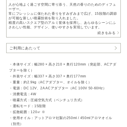
人が心地よく過ごす空間に寄り添う、天然の香りのためのディフュ
ーザー。
常にフレッシュに保たれた香りをすみずみまで広げ、15段階の調節
が可能な新しい噴霧技術を取り入れました。
精度の高いスクエア型のアルミ筐体を採用し、あらゆるシーンにふ
さわしい性能、デザイン、使いやすさを実現しています。
続きをみる
ムラなく均一に広がる、心地よい拡散力
これまでのアットアロマのディフューザー史上、最も細かい粒子レ
ベルを実現。
ご利用にあたって
広い空間でも香りが滞らず、ムラなく自然に満ちていきます。
※本製品で使用するアロマオイルは、アットアロマ社製のアロマオ
イル 250ml または 450ml ボトルサイズをご使用ください。
・本体サイズ：幅280 × 高さ210 × 奥行120mm（突起部、ACアダ
最新噴霧技術でフレッシュな香りが続く
プターを除く）
オイルの酸化を最小限に抑える新しい噴霧技術を採用。
・外装サイズ：幅337 × 高さ337 × 奥行177mm
常にフレッシュでクリアな香りを楽しめます。
・重量：約2.9kg（ACアダプター、オイルを除く）
静音性と自在な設定で、快適に使える
・電源：DC 12V、2A ACアダプター（AC 100V 50-60Hz）
従来品より約6dB静かで、体感的には約1.5倍の静けさ。
・消費電流：4W
さらに最大3つのプログラム設定と15段階の濃度調整で、シーンに
合わせた使い方が可能です。
・噴霧方式：圧縮空気方式（ベンチュリ方式）
・運転モード：15段階
□デザイン
・拡散範囲：120㎡ ※
潔さと進化を感じるスクエアフォルムに、金属の重厚感と軽やかさ
をあわせ持つ上質な質感を掛け合わせ、家電的ではない洗練された
・使用オイル：アットアロマ社製の250ml / 450mlアロマオイル
存在感を実現。
（別売）