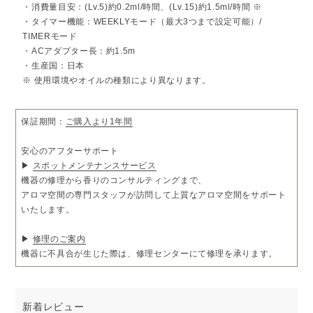
ボトルキャップを置ける内部構造など細部の使い勝手にまで配慮し
・消費量目安：(Lv.5)約0.2ml/時間、(Lv.15)約1.5ml/時間 ※
ました。
・タイマー機能：WEEKLYモード（最大3つまで設定可能）/
暮らしに寄り添うニュートラルな4色展開。
TIMERモード
□ネーミング
・ACアダプター長：約1.5m
本体の直線的で端正なデザインから着想。
・生産国：日本
SCENT（香り）や SCENE（場面）、香りに対する感覚を想起させ
るSENSE（センス）にも通じる響きを持っています。
※ 使用環境やオイルの種類により異なります。
□内容
ディフューザー本体×1、ACアダプター×1、アトマイザー×1、ロッ
保証期間：
ご購入より1年間
ク用キー×1
※オイルは別売りです。
安心のアフターサポート
▶
スポットメンテナンスサービス
機器の修理から香りのコンサルティングまで、
アロマ空間の専門スタッフが訪問して上質なアロマ空間をサポート
いたします。
▶
修理のご案内
機器に不具合が生じた際は、修理センターにて修理を承ります。
新着レビュー