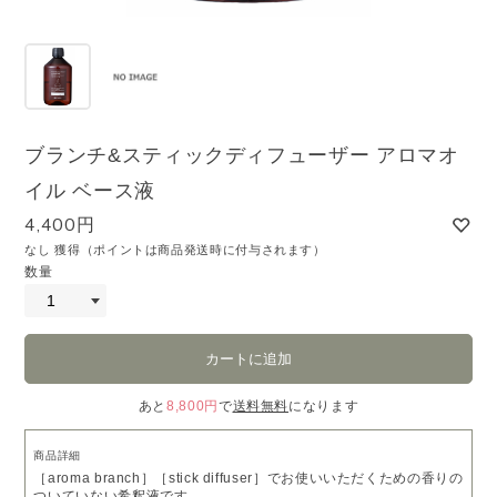
ブランチ&スティックディフューザー アロマオ
イル ベース液
4,400円
なし 獲得（ポイントは商品発送時に付与されます）
数量
あと
8,800円
で
送料無料
になります
商品詳細
［aroma branch］［stick diffuser］でお使いいただくための香りの
ついていない希釈液です。