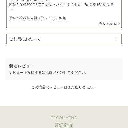
お好きな@aromaのエッセンシャルオイルと一緒にお使いくださ
い。
原料：植物性発酵エタノール、溶剤
* エッセンシャルオイルは別売りです。
続きをみる
内容量：270ml
外装サイズ：幅約120mm×高さ約215mm×奥行約80mm
ご利用にあたって
【使用方法】
1. ボトルの蓋を取り外してください。
2. お好みの@aromaのエッセンシャルオイルをボトルの肩あたりま
で、約180mlをゆっくりと注いでください。
3. ボトルの蓋を閉め、良く振ってからご使用ください。
新着レビュー
「aroma branch」用のオイル、または「stick diffuser」用の補充オ
レビューを投稿するには
ログイン
してください。
イルとしてご使用いただけます。
* ボトル正面ラベルの記入欄にお使いになったエッセンシャルオイ
ルの名前と日付を記入いただくことをおすすめします。
この商品のレビューはまだありません。
RECOMMEND
関連商品