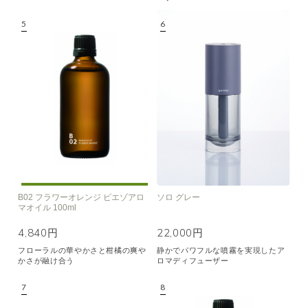
B02 フラワーオレンジ ピエゾアロ
ソロ グレー
マオイル 100ml
4,840円
22,000円
フローラルの華やかさと柑橘の爽や
静かでパワフルな噴霧を実現したア
かさが融け合う
ロマディフューザー