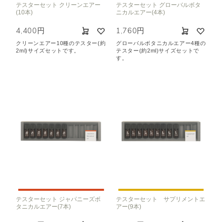
テスターセット クリーンエアー
テスターセット グローバルボタ
空気清浄･消臭
集中
眠り
(10本)
ニカルエアー(4本)
ビューティ
マインドフルネス
4,400円
1,760円
おもてなし
クリーンエアー10種のテスター(約
グローバルボタニカルエアー4種の
2ml)サイズセットです。
テスター(約2ml)サイズセットで
す。
種類で絞り込む
※一つお選びください
シトラス
オレンジ
ハーバル
ラベンダー
ミント
ウッド
ユーカリ
フローラル
エキゾチック
ヒノキ
和
クリア
テスターセット ジャパニーズボ
テスターセット サプリメントエ
タニカルエアー(7本)
アー(9本)