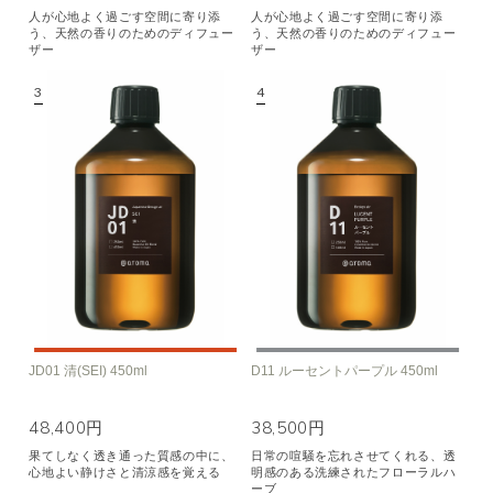
人が心地よく過ごす空間に寄り添
人が心地よく過ごす空間に寄り添
う、天然の香りのためのディフュー
う、天然の香りのためのディフュー
ザー
ザー
JD01 清(SEI) 450ml
D11 ルーセントパープル 450ml
48,400円
38,500円
果てしなく透き通った質感の中に、
日常の喧騒を忘れさせてくれる、透
心地よい静けさと清涼感を覚える
明感のある洗練されたフローラルハ
ーブ