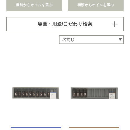
機能からオイルを選ぶ
種類からオイルを選ぶ
容量・用途/こだわり検索
・
用途・機能・種類 の項目ごとに選択肢からひとつずつ選
択できます。選択するたびに絞り込まれていき、項目内で
の複数選択はできません。
・
絞込み条件を変更したいときは「クリア」で一度すべてリ
セットしてから、選択してください。
容量・用途で絞り込む
※一つお選びください
オイル10ml
大容量オイル250/450ml
ピエゾ専用オイル
ブランチ・スティック専用オイル
機能で絞り込む
※一つお選びください
リラックス
リフレッシュ