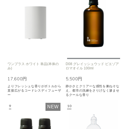
ワンプラス ホワイト 単品(本体の
D08 グレイッシュウッド ピエゾア
み)
ロマオイル 100ml
17,600円
5,500円
よりフレッシュな香りがボトルから
静かさとクリアーな感性を兼ねそな
直接広がるコードレスディフューザ
え、都市の洗練をさりげなく滲ませ
ー
るクールな香り
NEW