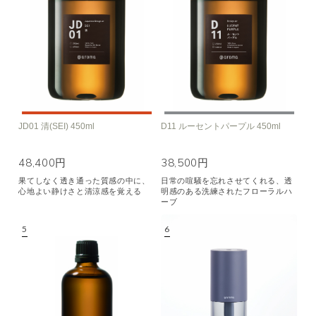
JD01 清(SEI) 450ml
D11 ルーセントパープル 450ml
48,400円
38,500円
果てしなく透き通った質感の中に、
日常の喧騒を忘れさせてくれる、透
心地よい静けさと清涼感を覚える
明感のある洗練されたフローラルハ
ーブ