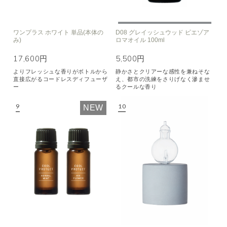
ワンプラス ホワイト 単品(本体の
D08 グレイッシュウッド ピエゾア
み)
ロマオイル 100ml
17,600円
5,500円
よりフレッシュな香りがボトルから
静かさとクリアーな感性を兼ねそな
直接広がるコードレスディフューザ
え、都市の洗練をさりげなく滲ませ
ー
るクールな香り
NEW