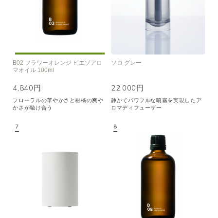
B02 フラワーオレンジ ピエゾアロ
ソロ グレー
マオイル 100ml
4,840円
22,000円
フローラルの華やかさと柑橘の爽や
静かでパワフルな噴霧を実現したア
かさが融け合う
ロマディフューザー