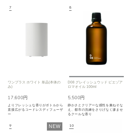
ワンプラス ホワイト 単品(本体の
D08 グレイッシュウッド ピエゾア
み)
ロマオイル 100ml
17,600円
5,500円
よりフレッシュな香りがボトルから
静かさとクリアーな感性を兼ねそな
直接広がるコードレスディフューザ
え、都市の洗練をさりげなく滲ませ
ー
るクールな香り
NEW