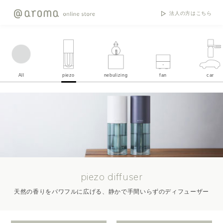
法人の方はこちら
All
piezo
nebulizing
fan
car
piezo diffuser
天然の香りをパワフルに広げる、静かで手間いらずのディフューザー