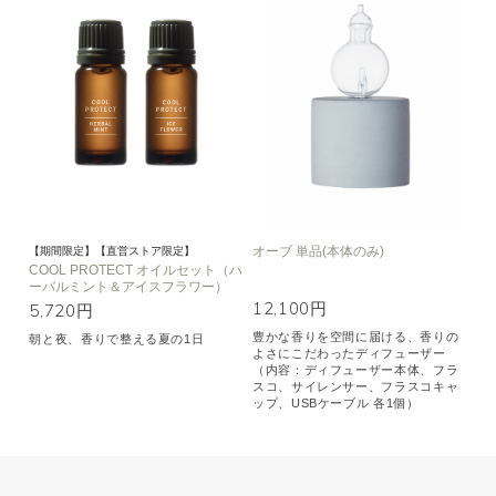
オーブ 単品(本体のみ)
【期間限定】【直営ストア限定】
COOL PROTECT オイルセット（ハ
ーバルミント＆アイスフラワー）
12,100円
5,720円
豊かな香りを空間に届ける、香りの
朝と夜、香りで整える夏の1日
よさにこだわったディフューザー
（内容：ディフューザー本体、フラ
スコ、サイレンサー、フラスコキャ
ップ、USBケーブル 各1個）