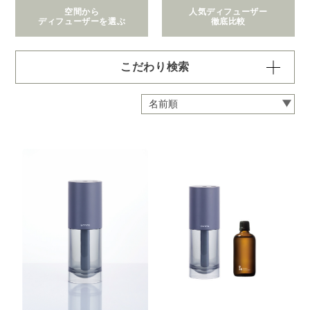
空間から
人気ディフューザー
ディフューザーを選ぶ
徹底比較
こだわり検索
価格で絞り込む
※一つお選びください
～1,100円
1,101～2,200円
2,201～6,600円
6,601～22,000円
22,001～308,000円
拡散範囲で絞り込む
※一つお選びください
身の回り
～3畳
4～8畳
9～12畳
13～40畳
41～90畳
クリア