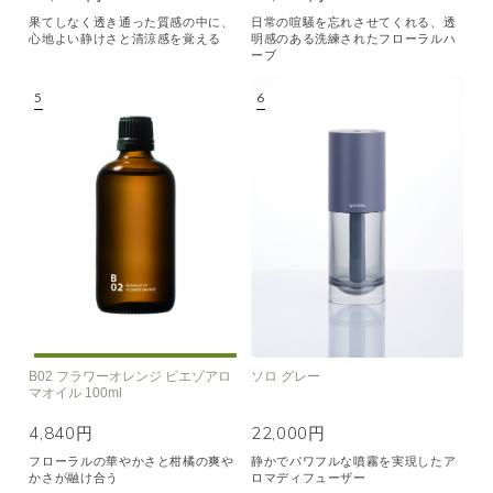
果てしなく透き通った質感の中に、
日常の喧騒を忘れさせてくれる、透
心地よい静けさと清涼感を覚える
明感のある洗練されたフローラルハ
ーブ
B02 フラワーオレンジ ピエゾアロ
ソロ グレー
マオイル 100ml
4,840円
22,000円
フローラルの華やかさと柑橘の爽や
静かでパワフルな噴霧を実現したア
かさが融け合う
ロマディフューザー