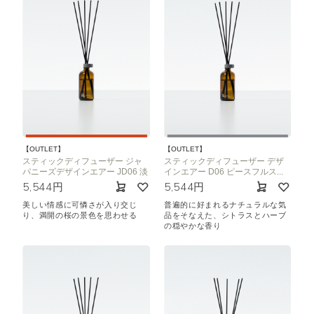
【OUTLET】
【OUTLET】
スティックディフューザー ジャ
スティックディフューザー デザ
パニーズデザインエアー JD06 淡
インエアー D06 ピースフルス...
5,544円
5,544円
美しい情感に可憐さが入り交じ
普遍的に好まれるナチュラルな気
り、満開の桜の景色を思わせる
品をそなえた、シトラスとハーブ
の穏やかな香り