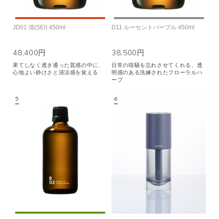
JD01 清(SEI) 450ml
D11 ルーセントパープル 450ml
48,400円
38,500円
果てしなく透き通った質感の中に、
日常の喧騒を忘れさせてくれる、透
心地よい静けさと清涼感を覚える
明感のある洗練されたフローラルハ
ーブ