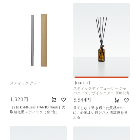
スティック グレー
【OUTLET】
スティックディフューザー ジャ
パニーズデザインエアー JD01 清
1,320円
5,544円
［stick diffuser HARIO flask］の
果てしなく透き通った質感の中
取替え用スティック（全2色）
に、心地よい静けさと清涼感を覚
える