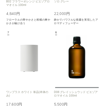
B02 フラワーオレンジ ピエゾアロ
ソロ グレー
マオイル 100ml
4,840円
22,000円
フローラルの華やかさと柑橘の爽や
静かでパワフルな噴霧を実現したア
かさが融け合う
ロマディフューザー
ワンプラス ホワイト 単品(本体の
D08 グレイッシュウッド ピエゾア
み)
ロマオイル 100ml
17,600円
5,500円