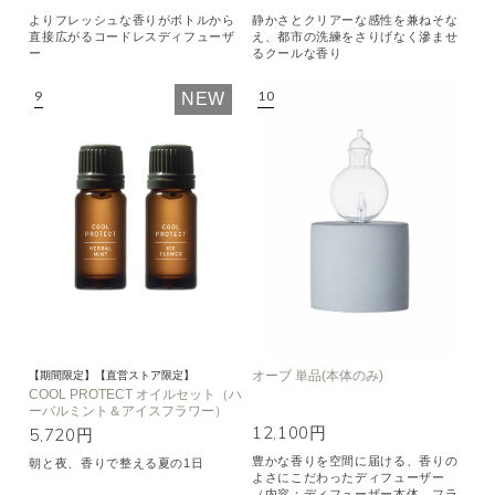
よりフレッシュな香りがボトルから
静かさとクリアーな感性を兼ねそな
直接広がるコードレスディフューザ
え、都市の洗練をさりげなく滲ませ
ー
るクールな香り
NEW
オーブ 単品(本体のみ)
【期間限定】【直営ストア限定】
COOL PROTECT オイルセット（ハ
ーバルミント＆アイスフラワー）
12,100円
5,720円
豊かな香りを空間に届ける、香りの
朝と夜、香りで整える夏の1日
よさにこだわったディフューザー
（内容：ディフューザー本体、フラ