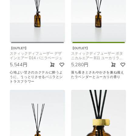
【OUTLET】
【OUTLET】
スティックディフューザー デザ
スティックディフューザー ボタ
インエアー D14 バニラベージュ
ニカルエアー B11 ユーカリラ...
5,544円
5,280円
心地よい甘さのカクテルに酔うよ
落ち着きとさわやかさを兼ね備え
うに、うっとりさせるバニラとシ
たラベンダーとユーカリの香り
トラスフラワー