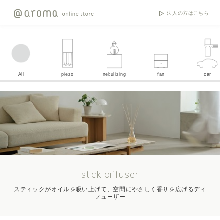
法人の方はこちら
All
piezo
nebulizing
fan
car
stick diffuser
スティックがオイルを吸い上げて、空間にやさしく香りを広げるディ
フューザー