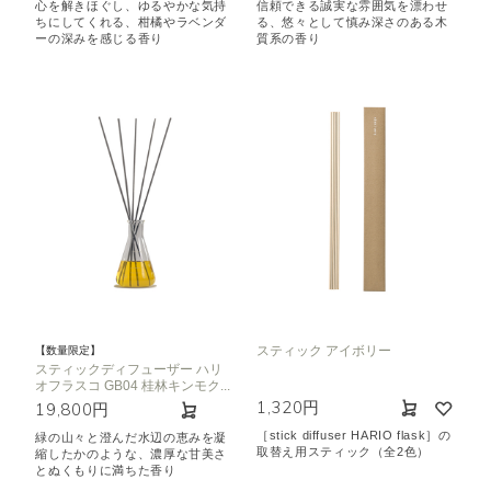
心を解きほぐし、ゆるやかな気持
信頼できる誠実な雰囲気を漂わせ
ちにしてくれる、柑橘やラベンダ
る、悠々として慎み深さのある木
ーの深みを感じる香り
質系の香り
スティック アイボリー
【数量限定】
スティックディフューザー ハリ
オフラスコ GB04 桂林キンモク...
1,320円
19,800円
［stick diffuser HARIO flask］の
緑の山々と澄んだ水辺の恵みを凝
取替え用スティック（全2色）
縮したかのような、濃厚な甘美さ
とぬくもりに満ちた香り