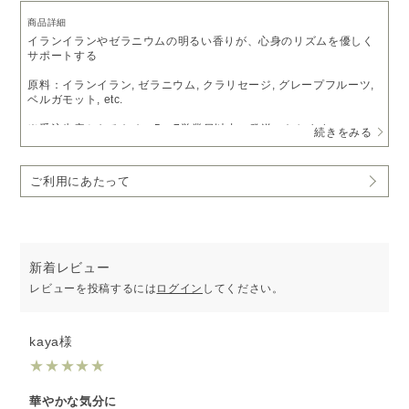
商品詳細
イランイランやゼラニウムの明るい香りが、心身のリズムを優しく
サポートする
原料：イランイラン, ゼラニウム, クラリセージ, グレープフルーツ,
ベルガモット, etc.
※受注生産となるため、5～7営業日以内に発送いたします。
続きをみる
予めご了承いただきますようお願い申し上げます。
※ピエゾディフューザー「
ソロ
」をご利用の方は、
アロマオイルベ
ご利用にあたって
ース液
で希釈いただくことでお使いいただけます。
新着レビュー
レビューを投稿するには
ログイン
してください。
kaya様
★
★
★
★
★
華やかな気分に