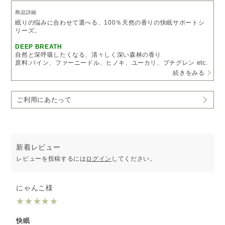
商品詳細
眠りの悩みに合わせて選べる、100％天然の香りの快眠サポートシ
リーズ。
DEEP BREATH
自然と深呼吸したくなる、清々しく深い森林の香り
原料:パイン、ファーニードル、ヒノキ、ユーカリ、プチグレン etc.
続きをみる
［COLUMN］気分や眠りのタイプによって香りをセレクト
こんな方におすすめ
ご利用にあたって
呼吸が浅く、眠りが浅いあなたに。
・森に行くと気分が落ち着く
・夜中に目が覚めることがある
・緊張を感じやすい
※受注生産となるため、5～7営業日以内に発送いたします。
新着レビュー
予めご了承いただきますようお願い申し上げます。
レビューを投稿するには
ログイン
してください。
にゃんこ様
★
★
★
★
★
快眠