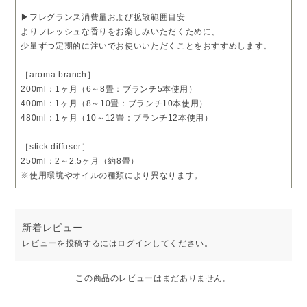
▶フレグランス消費量および拡散範囲目安
よりフレッシュな香りをお楽しみいただくために、
少量ずつ定期的に注いでお使いいただくことをおすすめします。
［aroma branch］
200ml：1ヶ月（6～8畳：ブランチ5本使用）
400ml：1ヶ月（8～10畳：ブランチ10本使用）
480ml：1ヶ月（10～12畳：ブランチ12本使用）
［stick diffuser］
250ml：2～2.5ヶ月（約8畳）
※使用環境やオイルの種類により異なります。
新着レビュー
レビューを投稿するには
ログイン
してください。
この商品のレビューはまだありません。