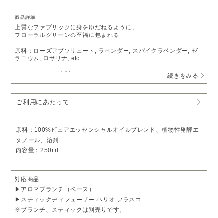
商品詳細
上質なファブリックに身をゆだねるように、
フローラルグリーンの至福に包まれる
原料：ローズアブソリュート, ラベンダー, スパイクラベンダー, ゼ
ラニウム, ロサリナ, etc.
※アットアロマ社製［aroma branch］ならびに、［stick diffuser］
続きをみる
の専用オイルです。
※受注生産となるため、5～7営業日以内に発送いたします。
ご利用にあたって
予めご了承いただきますようお願い申し上げます。
原料：100%ピュアエッセンシャルオイルブレンド、植物性発酵エ
タノール、溶剤
内容量：250ml
対応商品
▶
アロマブランチ（ベース）
▶
スティックディフューザー ハリオ フラスコ
※ブランチ、スティックは別売りです。