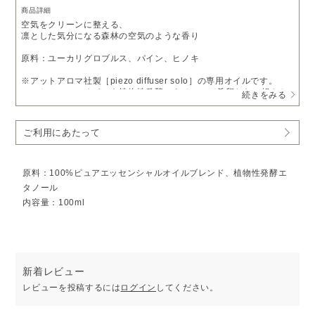
商品詳細
空気をクリーンに整える、
凛とした気分になる森林の空気のような香り
原料：ユーカリグロブルス、パイン、ヒノキ
※アットアロマ社製［piezo diffuser solo］の専用オイルです。
エッセンシャルオイルを植物性発酵エタノールで希釈した、軽やか
続きをみる
に噴霧するオイルです。
ご利用にあたって
原料：100%ピュアエッセンシャルオイルブレンド、植物性発酵エ
タノール
内容量：100ml
新着レビュー
レビューを投稿するには
ログイン
してください。