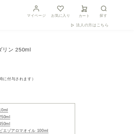
マイページ
お気に入り
探す
カート
法人の方はこちら
リン 250ml
時に付与されます）
0ml
50ml
50ml
ピエゾアロマオイル 100ml