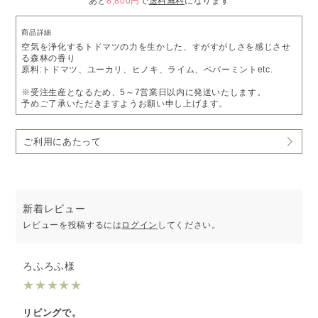
あと
8,800円
で
送料無料
になります
商品詳細
空気を浄化するトドマツの力を生かした、すがすがしさを感じさせ
る森林の香り
原料:トドマツ、ユーカリ、ヒノキ、ライム、ペパーミントetc.
※受注生産となるため、5～7営業日以内に発送いたします。
予めご了承いただきますようお願い申し上げます。
ご利用にあたって
新着レビュー
レビューを投稿するには
ログイン
してください。
ろふろふ様
★
★
★
★
★
リビングで。