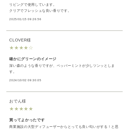
リビングで使用しています。
クリアでフレッシュな良い香りです。
2025/01/15 09:26:56
CLOVER様
★
★
★
★
☆
確かにグリーンのイメージ
深い森のような香りですが、ペッパーミントが少しツンッとしま
す。
2024/10/02 09:30:05
おでん様
★
★
★
★
★
買ってよかったです
商業施設の大型ディフューザーからとっても良い匂いがする！と思