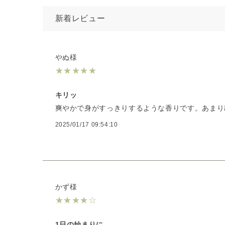
新着レビュー
やぬ様
★
★
★
★
★
キリッ
爽やかで身がすっきりするような香りです。あまり
2025/01/17 09:54:10
かず様
★
★
★
★
☆
1日の始まりに