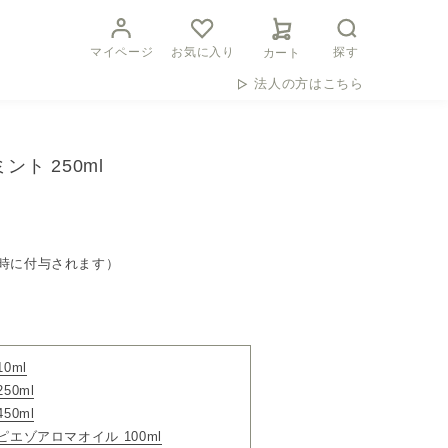
マイページ
お気に入り
探す
カート
法人の方はこちら
ント 250ml
時に付与されます）
0ml
50ml
50ml
ピエゾアロマオイル 100ml