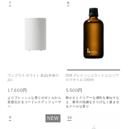
ワンプラス ホワイト 単品(本体の
D08 グレイッシュウッド ピエゾア
み)
ロマオイル 100ml
17,600円
5,500円
よりフレッシュな香りがボトルから
静かさとクリアーな感性を兼ねそな
直接広がるコードレスディフューザ
え、都市の洗練をさりげなく滲ませ
ー
るクールな香り
NEW