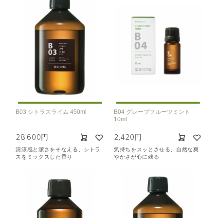
B03 シトラスライム 450ml
B04 グレープフルーツミント
10ml
28,600円
2,420円
清涼感と潔さをそなえる、シトラ
気持ちをスッとさせる、自然な爽
スをミックスした香り
やかさが心に残る