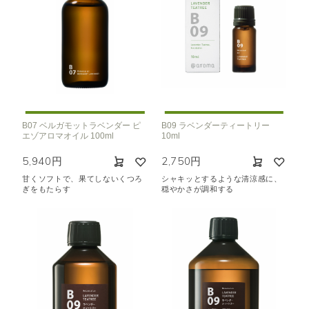
B07 ベルガモットラベンダー ピ
B09 ラベンダーティートリー
エゾアロマオイル 100ml
10ml
5,940円
2,750円
甘くソフトで、果てしないくつろ
シャキッとするような清涼感に、
ぎをもたらす
穏やかさが調和する