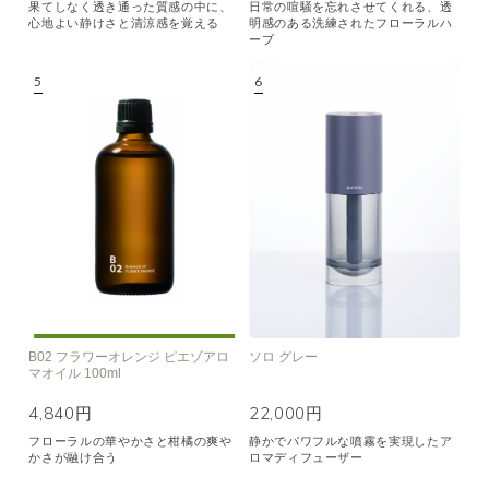
果てしなく透き通った質感の中に、
日常の喧騒を忘れさせてくれる、透
心地よい静けさと清涼感を覚える
明感のある洗練されたフローラルハ
ーブ
B02 フラワーオレンジ ピエゾアロ
ソロ グレー
マオイル 100ml
4,840円
22,000円
フローラルの華やかさと柑橘の爽や
静かでパワフルな噴霧を実現したア
かさが融け合う
ロマディフューザー