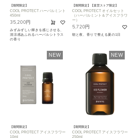
【期間限定】
【期間限定】【直営ストア限定】
COOL PROTECT ハーバルミント
COOL PROTECT オイルセット
450ml
（ハーバルミント＆アイスフラワ
ー）
35,200円
5,720円
みずみずしい輝きを感じさせる、
清涼感あふれるハーバルシトラス
朝と夜、香りで整える夏の1日
の香り
NEW
NEW
【期間限定】
【期間限定】
COOL PROTECT アイスフラワー
COOL PROTECT アイスフラワー
10ml
250ml