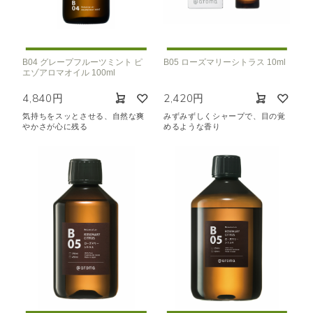
B04 グレープフルーツミント ピ
B05 ローズマリーシトラス 10ml
エゾアロマオイル 100ml
4,840円
2,420円
気持ちをスッとさせる、自然な爽
みずみずしくシャープで、目の覚
やかさが心に残る
めるような香り