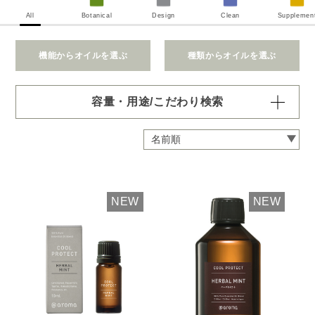
All
Botanical
Design
Clean
Supplemen
機能からオイルを選ぶ
種類からオイルを選ぶ
容量・用途/こだわり検索
・
用途・機能・種類 の項目ごとに選択肢からひとつずつ選
択できます。選択するたびに絞り込まれていき、項目内で
の複数選択はできません。
・
絞込み条件を変更したいときは「クリア」で一度すべてリ
セットしてから、選択してください。
NEW
NEW
容量・用途で絞り込む
※一つお選びください
オイル10ml
大容量オイル250/450ml
ピエゾ専用オイル
ブランチ・スティック専用オイル