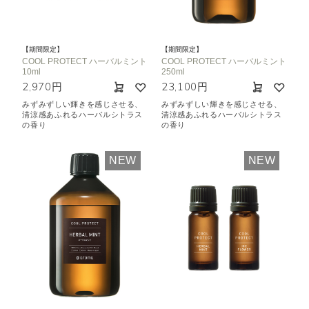
機能で絞り込む
※一つお選びください
リラックス
リフレッシュ
【期間限定】
【期間限定】
空気清浄･消臭
集中
眠り
COOL PROTECT ハーバルミント
COOL PROTECT ハーバルミント
10ml
250ml
ビューティ
マインドフルネス
2,970円
23,100円
おもてなし
みずみずしい輝きを感じさせる、
みずみずしい輝きを感じさせる、
清涼感あふれるハーバルシトラス
清涼感あふれるハーバルシトラス
の香り
の香り
種類で絞り込む
※一つお選びください
NEW
NEW
シトラス
オレンジ
ハーバル
ラベンダー
ミント
ウッド
ユーカリ
フローラル
エキゾチック
ヒノキ
和
クリア