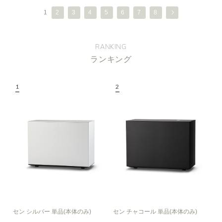
1
2
3
4
5
6
7
8
RANKING
ランキング
セン シルバー 単品(本体のみ)
セン チャコール 単品(本体のみ)