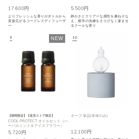
17,600円
5,500円
よりフレッシュな香りがボトルから
静かさとクリアーな感性を兼ねそな
直接広がるコードレスディフューザ
え、都市の洗練をさりげなく滲ませ
ー
るクールな香り
NEW
オーブ 単品(本体のみ)
【期間限定】【直営ストア限定】
COOL PROTECT オイルセット（ハ
ーバルミント＆アイスフラワー）
12,100円
5,720円