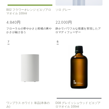
B02 フラワーオレンジ ピエゾアロ
ソロ グレー
マオイル 100ml
4,840円
22,000円
フローラルの華やかさと柑橘の爽や
静かでパワフルな噴霧を実現したア
かさが融け合う
ロマディフューザー
ワンプラス ホワイト 単品(本体の
D08 グレイッシュウッド ピエゾア
み)
ロマオイル 100ml