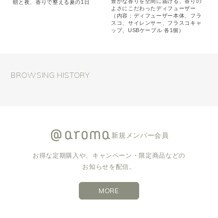
豊かな香りを空間に届ける、香りの
朝と夜、香りで整える夏の1日
よさにこだわったディフューザー
（内容：ディフューザー本体、フラ
スコ、サイレンサー、フラスコキャ
ップ、USBケーブル 各1個）
BROWSING HISTORY
新規メンバー会員
お得な定期購入や、キャンペーン・限定商品などの
お知らせを配信。
MORE