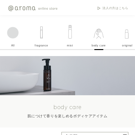
法人の方はこちら
All
fragrance
mist
body care
original
body care
肌につけて香りを楽しめるボディケアアイテム