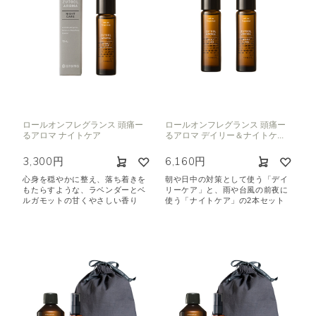
ロールオンフレグランス 頭痛ー
ロールオンフレグランス 頭痛ー
るアロマ ナイトケア
るアロマ デイリー＆ナイトケ...
3,300円
6,160円
心身を穏やかに整え、落ち着きを
朝や日中の対策として使う「デイ
もたらすような、ラベンダーとベ
リーケア」と、雨や台風の前夜に
ルガモットの甘くやさしい香り
使う「ナイトケア」の2本セット