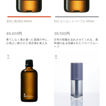
JD01 清(SEI) 450ml
D11 ルーセントパープル 450ml
48,400円
38,500円
果てしなく透き通った質感の中に、
日常の喧騒を忘れさせてくれる、透
心地よい静けさと清涼感を覚える
明感のある洗練されたフローラルハ
ーブ