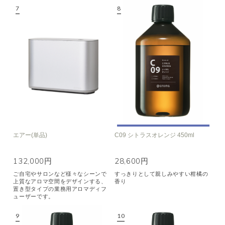
エアー(単品)
C09 シトラスオレンジ 450ml
132,000円
28,600円
ご自宅やサロンなど様々なシーンで
すっきりとして親しみやすい柑橘の
上質なアロマ空間をデザインする、
香り
置き型タイプの業務用アロマディフ
ューザーです。