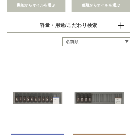
機能からオイルを選ぶ
種類からオイルを選ぶ
容量・用途/こだわり検索
・
用途・機能・種類 の項目ごとに選択肢からひとつずつ選
択できます。選択するたびに絞り込まれていき、項目内で
の複数選択はできません。
・
絞込み条件を変更したいときは「クリア」で一度すべてリ
セットしてから、選択してください。
容量・用途で絞り込む
※一つお選びください
オイル10ml
大容量オイル250/450ml
ピエゾ専用オイル
ブランチ・スティック専用オイル
機能で絞り込む
※一つお選びください
リラックス
リフレッシュ