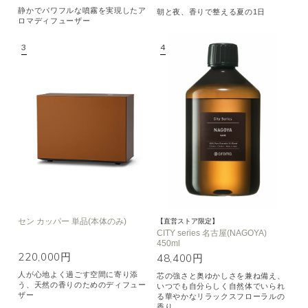
静かでパワフルな噴霧を実現したア
朝と夜、香りで整える夏の1日
ロマディフューザー
セン カッパー 単品(本体のみ)
【直営ストア限定】
CITY series 名古屋(NAGOYA)
450ml
220,000円
48,400円
人が心地よく過ごす空間に寄り添
芯の強さと奥ゆかしさを兼ね備え、
う、天然の香りのためのディフュー
いつでも自分らしく自然体でいられ
ザー
る華やかなリラックスフローラルの
香り