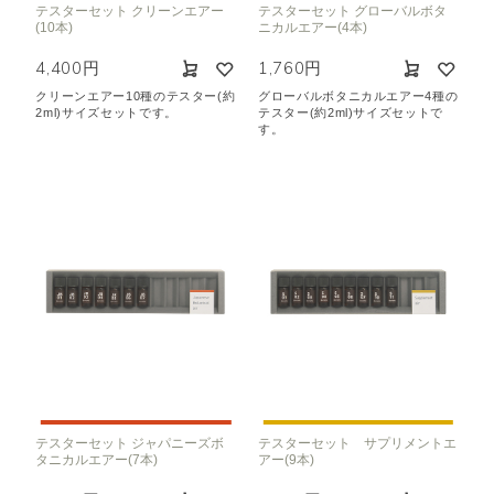
テスターセット クリーンエアー
テスターセット グローバルボタ
空気清浄･消臭
集中
眠り
(10本)
ニカルエアー(4本)
ビューティ
マインドフルネス
4,400円
1,760円
おもてなし
クリーンエアー10種のテスター(約
グローバルボタニカルエアー4種の
2ml)サイズセットです。
テスター(約2ml)サイズセットで
す。
種類で絞り込む
※一つお選びください
シトラス
オレンジ
ハーバル
ラベンダー
ミント
ウッド
ユーカリ
フローラル
エキゾチック
ヒノキ
和
クリア
テスターセット ジャパニーズボ
テスターセット サプリメントエ
タニカルエアー(7本)
アー(9本)