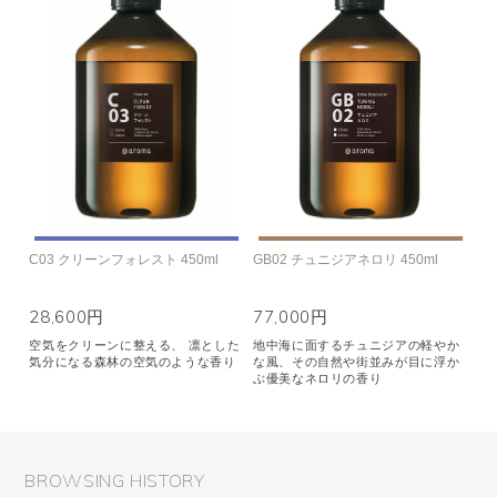
C03 クリーンフォレスト 450ml
GB02 チュニジアネロリ 450ml
28,600円
77,000円
空気をクリーンに整える、 凛とした
地中海に面するチュニジアの軽やか
気分になる森林の空気のような香り
な風、その自然や街並みが目に浮か
ぶ優美なネロリの香り
BROWSING HISTORY