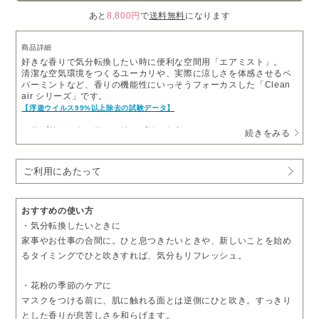
あと
8,800円
で
送料無料
になります
商品詳細
好きな香りで気分転換したい時に便利な空間用「エアミスト」。
清潔な空気環境をつくるユーカリや、実際に涼しさを体感させるペ
パーミントなど、香りの機能性にいっそうフォーカスした「Clean
air シリーズ」です。
【浮遊ウイルス99%以上除去の試験データ】
・サプリメントエアーシリーズは
こちら
続きをみる
・スリープシープシリーズは
こちら
ご利用にあたって
おすすめの使い方
・気分転換したいときに
家事やお仕事の合間に。ひと息つきたいときや、新しいことを始め
るタイミングでひと吹きすれば、気分もリフレッシュ。
・花粉の季節のケアに
マスクをつける前に、肌に触れる面とは逆側にひと吹き。すっきり
とした香りが息苦しさを和らげます。