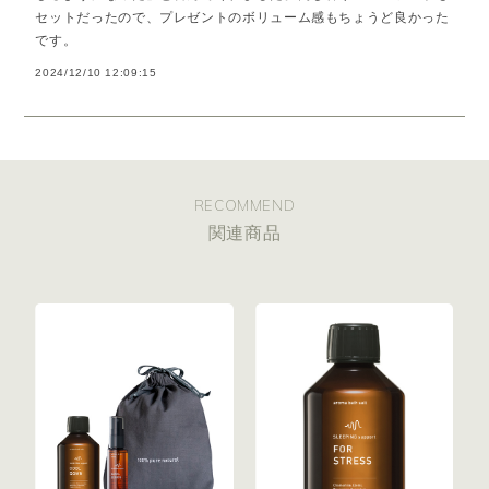
原料：カモミール、エレミ、ベルガモット、ゼラニウム、イランイ
セットだったので、プレゼントのボリューム感もちょうど良かった
ラン etc.
です。
こんなシーンにおすすめ
2024/12/10 12:09:15
・眠りの環境を整えたい方に
・誕生日などのギフトに
・頑張っている大切な方への贈り物に
※オンラインストア限定のセットです。
※こちらの商品はクーポン割引の対象外商品です。
RECOMMEND
関連商品