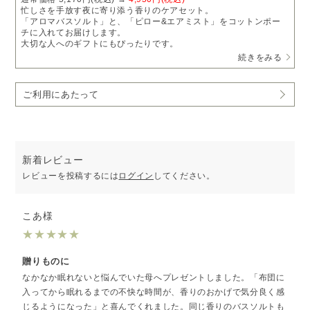
忙しさを手放す夜に寄り添う香りのケアセット。
「アロマバスソルト」と、「ピロー&エアミスト」をコットンポー
チに入れてお届けします。
大切な人へのギフトにもぴったりです。
続きをみる
［COLUMN］気分や悩みに合わせて快適な眠りをサポート
セットのアイテム
ご利用にあたって
・
アロマバスソルト
（1個）
100%天然のエッセンシャルオイルを配合したバスソルト。
入浴中に使用することで身体を芯から温め、心身をリラックスした
状態へ導きます。
※商品に記載の使用方法と使用上の注意を必ずよくご確認いただ
き、ご使用ください。
新着レビュー
レビューを投稿するには
ログイン
してください。
・
ピロー&エアミスト
（1本）
枕やシーツなどのファブリックに使えるほか、空間用ミストとして
もお使いいただけます。
おやすみ前のひと吹きで、香りに包まれるリラックスタイムを。
こあ様
・
コットンポーチS
（1点）
★
★
★
★
★
自分用にもギフト用にも使いやすい、シンプルなコットン素材の巾
着。
贈りものに
セットの香り
なかなか眠れないと悩んでいた母へプレゼントしました。「布団に
SLEEPING support
入ってから眠れるまでの不快な時間が、香りのおかげで気分良く感
FOR STRESS フォーストレス
じるようになった」と喜んでくれました。同じ香りのバスソルトも
満ち足りた時間へ誘う、甘くやわらかな花の香り