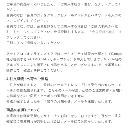
ご希望の商品がそろいましたら、「ご購入手続きへ進む」をクリックしてく
ださい。
会員の方は「会員の方」をクリックしメールアドレスとパスワードを入力の
上、ログインしてください。
会員ではない方は、会員登録をせずに購入する場合は「ご購入手続きへ進
む」をクリックしてください。会員登録をする方は、 「
会員登録へ進む
」を
クリックしてください。
手順に従って情報をご入力ください。
アットアロマオンラインストアでは、セキュリティ対策の一環としてGoogle
社が提供するreCAPTCHA（リキャプチャ）を導入しています。Google社の
アルゴリズムにより画面上に指示が出ることがございますので、指示通りに
操作して「確認」を押してください。
4.注文確定･出荷のご連絡
ご注文が確定すると、ご登録のメールアドレスに「注文受付のお知らせ」メ
ールが自動配信されます。 こちらのメールが届いた後のご注文内容・お届け
先情報などのご変更・クーポンの適用はできません。
発送が完了しましたら、「出荷のお知らせ」メールを送信いたします。
商品の在庫について
在庫状況は随時更新してサイト上でお知らせしておりますが、万が一ご注文
確定後に在庫切れが判明した場合は、メールにてお知らせいたします。