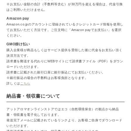
※お支払い金額の合計（手数料等含む）が30万円を超える場合は、代金引換
はご利用いただけません。
Amazon pay
Amazon.co.jpのアカウントに登録されているクレジットカード情報を使用し
てお支払いただく方法です。ご注文時に「Amazon payでお支払い」を選択
ください。
GMO掛け払い
購入企業様が商品もしくはサービス提供を受領した後に代金をお支払い頂く
決済方法です。
請求書を郵送する代わりにWEBサイトにて請求書ファイル（PDF）をダウン
ロードいただけます。
請求書に記載された銀行口座に銀行振込にてお支払いください。
※銀行振込の場合の手数料はお客様負担となります。
詳しくは
こちら
納品書・領収書について
アットアロマオンラインストアではエコ（自然環境保全）の観点から納品
書・領収書を電子化しております。
発送完了メールに記載されているリンクより、お客様ご自身でダウンロード
いただけます。