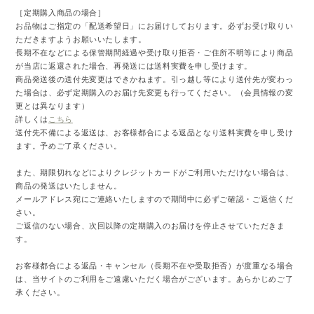
［定期購入商品の場合］
お品物はご指定の「配送希望日」にお届けしております。必ずお受け取りい
ただきますようお願いいたします。
長期不在などによる保管期間経過や受け取り拒否・ご住所不明等により商品
が当店に返還された場合、再発送には送料実費を申し受けます。
商品発送後の送付先変更はできかねます。引っ越し等により送付先が変わっ
た場合は、必ず定期購入のお届け先変更も行ってください。（会員情報の変
更とは異なります）
詳しくは
こちら
送付先不備による返送は、お客様都合による返品となり送料実費を申し受け
ます。予めご了承ください。
また、期限切れなどによりクレジットカードがご利用いただけない場合は、
商品の発送はいたしません。
メールアドレス宛にご連絡いたしますので期間中に必ずご確認・ご返信くだ
さい。
ご返信のない場合、次回以降の定期購入のお届けを停止させていただきま
す。
お客様都合による返品・キャンセル（長期不在や受取拒否）が度重なる場合
は、当サイトのご利用をご遠慮いただく場合がございます。あらかじめご了
承ください。