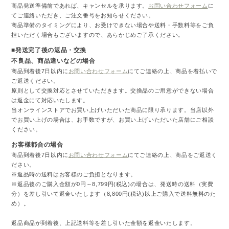
商品発送準備前であれば、キャンセルを承ります。
お問い合わせフォーム
に
てご連絡いただき、ご注文番号をお知らせください。
商品準備のタイミングにより、お受けできない場合や送料・手数料等をご負
担いただく場合もございますので、あらかじめご了承ください。
■発送完了後の返品・交換
不良品、商品違いなどの場合
商品到着後7日以内に
お問い合わせフォーム
にてご連絡の上、商品を着払いで
ご返送ください。
原則として交換対応とさせていただきます。交換品のご用意ができない場合
は返金にて対応いたします。
当オンラインストアでお買い上げいただいた商品に限り承ります。当店以外
でお買い上げの場合は、お手数ですが、お買い上げいただいた店舗にご相談
ください。
お客様都合の場合
商品到着後7日以内に
お問い合わせフォーム
にてご連絡の上、商品をご返送く
ださい。
※返品時の送料はお客様のご負担となります。
※返品後のご購入金額が0円～8,799円(税込)の場合は、発送時の送料（実費
分）を差し引いて返金いたします（8,800円(税込)以上ご購入で送料無料のた
め）。
返品商品が到着後、上記送料等を差し引いた金額を返金いたします。