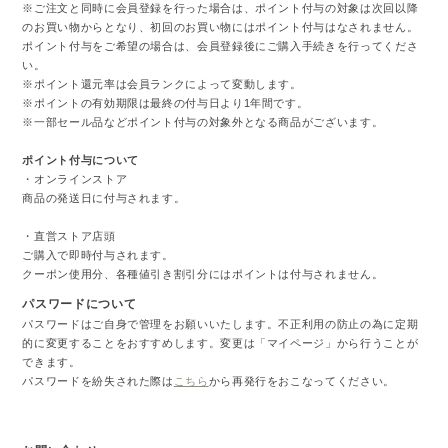
※ご注文と同時に会員登録を行った場合は、ポイント付与の対象は次回以降
のお買い物からとなり、初回のお買い物にはポイント付与はなされません。
ポイント付与をご希望の場合は、会員登録後にご購入手続きを行ってくださ
い。
※ポイント還元率は会員ランクによって変動します。
※ポイントの有効期限は最終の付与日より1年間です。
※一部セール品などポイント付与の対象外となる商品がございます。
ポイント付与について
・オンラインストア
商品の発送日に付与されます。
・直営ストア店頭
ご購入で即時付与されます。
クーポン使用分、各種値引き割引分にはポイントは付与されません。
パスワードについて
パスワードはご自身で管理をお願いいたします。不正利用の防止の為に定期
的に変更することをおすすめします。変更は「マイページ」から行うことが
できます。
パスワードを紛失された際は
こちら
から再発行をおこなってください。