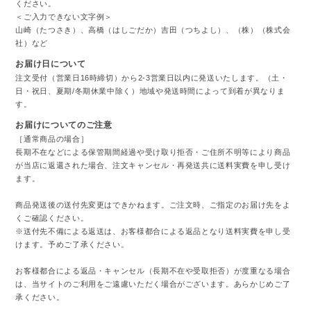
ください。
＜ご入力できない文字例＞
山崎（たつさき）、高橋（はしごだか）吉田（つちよし）、（株）（株式会
社）など
お届け日について
注文受付（営業日16時締切）から2-3営業日以内に発送いたします。（土・
日・祝日、夏期/冬期休業中除く）地域や発送時間によって到着が異なりま
す。
お届けについてのご注意
［通常商品の場合］
長期不在などによる保管期間経過や受け取り拒否・ご住所不明等により商品
が当店に返還された場合、注文キャンセル・再発送共に送料実費を申し受け
ます。
商品発送後の送付先変更はできかねます。ご注文時、ご指定のお届け先をよ
くご確認ください。
※送付先不備による返送は、お客様都合による返品となり送料実費を申し受
けます。予めご了承ください。
お客様都合による返品・キャンセル（長期不在や受取拒否）が度重なる場合
は、当サイトのご利用をご遠慮いただく場合がございます。あらかじめご了
承ください。