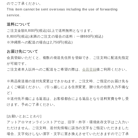
のでご了承ください。
This item cannot be sent overseas including the use of forwarding
service.
送料について
ご注文金額8,800円(税込)以上で送料無料となります。
8,800円(税込)未満のご注文の場合の送料：一律880円(税込)
※沖縄県への配送の場合は2,750円(税込)
お届け先について
会員登録いただくと、複数の発送先住所を登録でき、ご注文時に配送先指定
が可能です。
ご注文者本人以外へのご配送をご希望の際は、
会員登録
後ご利用ください。
※商品発送後の送付先変更はできかねます。ご注文時、ご指定のお届け先を
よくご確認ください。（引っ越しによる住所変更、贈り先の住所入力不備な
ど）
※送付先不備による返送は、お客様都合による返品となり送料実費を申し受
けます。予めご了承ください。
[お願いとおことわり]
アットアロマオンラインストアでは、旧字・外字・環境依存文字はご入力い
ただけません。ご注文時、送付先情報に該当の文字をご指定いただきました
場合、文字化けしない漢字・文字に置き換えさせていただきますのでご了承