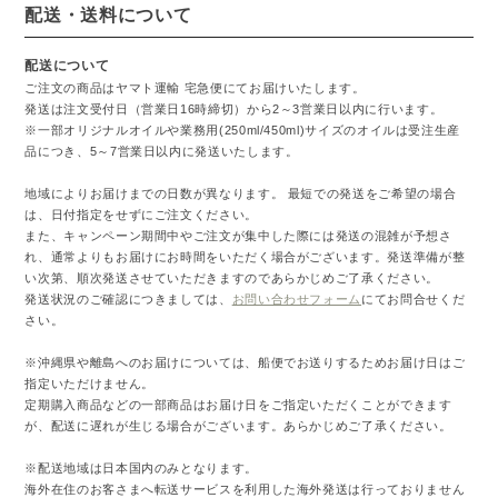
配送・送料について
配送について
ご注文の商品はヤマト運輸 宅急便にてお届けいたします。
発送は注文受付日（営業日16時締切）から2～3営業日以内に行います。
※一部オリジナルオイルや業務用(250ml/450ml)サイズのオイルは受注生産
品につき、5～7営業日以内に発送いたします。
地域によりお届けまでの日数が異なります。 最短での発送をご希望の場合
は、日付指定をせずにご注文ください。
また、キャンペーン期間中やご注文が集中した際には発送の混雑が予想さ
れ、通常よりもお届けにお時間をいただく場合がございます。発送準備が整
い次第、順次発送させていただきますのであらかじめご了承ください。
発送状況のご確認につきましては、
お問い合わせフォーム
にてお問合せくだ
さい。
※沖縄県や離島へのお届けについては、船便でお送りするためお届け日はご
指定いただけません。
定期購入商品などの一部商品はお届け日をご指定いただくことができます
が、配送に遅れが生じる場合がございます。あらかじめご了承ください。
※配送地域は日本国内のみとなります。
海外在住のお客さまへ転送サービスを利用した海外発送は行っておりません