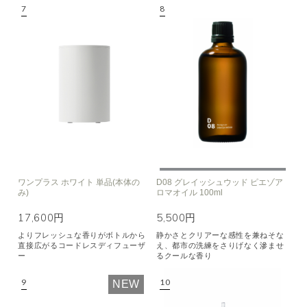
ワンプラス ホワイト 単品(本体の
D08 グレイッシュウッド ピエゾア
み)
ロマオイル 100ml
17,600円
5,500円
よりフレッシュな香りがボトルから
静かさとクリアーな感性を兼ねそな
直接広がるコードレスディフューザ
え、都市の洗練をさりげなく滲ませ
ー
るクールな香り
NEW