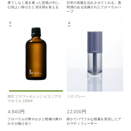
果てしなく透き通った質感の中に、
日常の喧騒を忘れさせてくれる、透
心地よい静けさと清涼感を覚える
明感のある洗練されたフローラルハ
ーブ
B02 フラワーオレンジ ピエゾアロ
ソロ グレー
マオイル 100ml
4,840円
22,000円
フローラルの華やかさと柑橘の爽や
静かでパワフルな噴霧を実現したア
かさが融け合う
ロマディフューザー