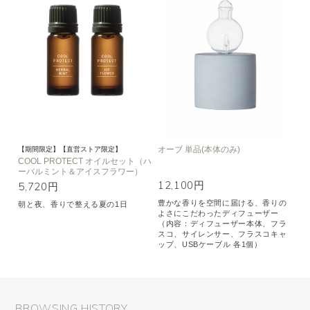
オーブ 単品(本体のみ)
【期間限定】【直営ストア限定】
COOL PROTECT オイルセット（ハ
ーバルミント＆アイスフラワー）
12,100円
5,720円
豊かな香りを空間に届ける、香りの
朝と夜、香りで整える夏の1日
よさにこだわったディフューザー
（内容：ディフューザー本体、フラ
スコ、サイレンサー、フラスコキャ
ップ、USBケーブル 各1個）
BROWSING HISTORY