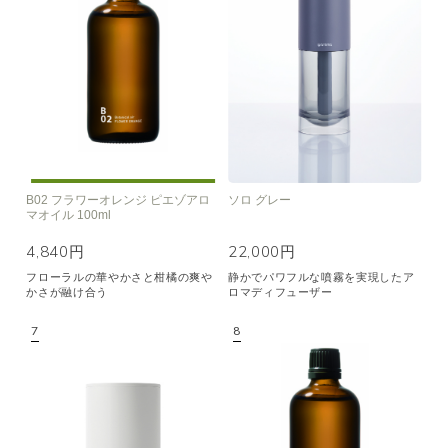
B02 フラワーオレンジ ピエゾアロ
ソロ グレー
マオイル 100ml
4,840円
22,000円
フローラルの華やかさと柑橘の爽や
静かでパワフルな噴霧を実現したア
かさが融け合う
ロマディフューザー