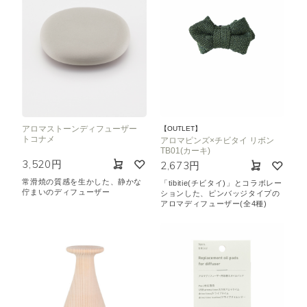
アロマストーンディフューザー
【OUTLET】
トコナメ
アロマピンズ×チビタイ リボン
TB01(カーキ)
3,520円
2,673円
常滑焼の質感を生かした、静かな
「tibitie(チビタイ)」とコラボレー
佇まいのディフューザー
ションした、ピンバッジタイプの
アロマディフューザー(全4種)