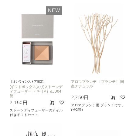
NEW
アロマブランチ 〔ブランチ〕 国
【オンラインストア限定】
産ナチュラル
[ギフトボックス入り]ストーンデ
ィフューザー トキ（M）&JD04
艶
2,750円
7,150円
アロマブランチ用 ブランチです。
(全2種)
ストーンディフューザーのオイル
付きギフトセット