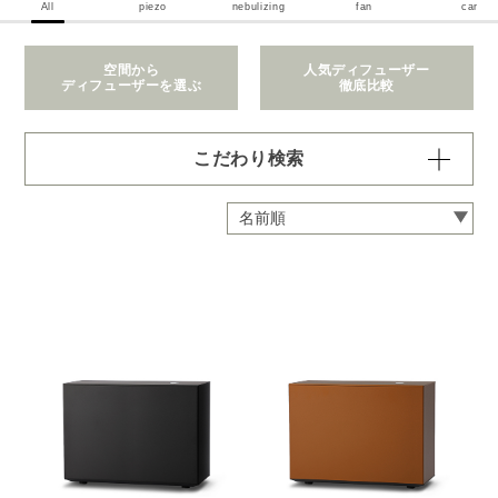
All
piezo
nebulizing
fan
car
空間から
人気ディフューザー
ディフューザーを選ぶ
徹底比較
こだわり検索
価格で絞り込む
※一つお選びください
～1,100円
1,101～2,200円
2,201～6,600円
6,601～22,000円
22,001～308,000円
拡散範囲で絞り込む
※一つお選びください
身の回り
～3畳
4～8畳
9～12畳
13～40畳
41～90畳