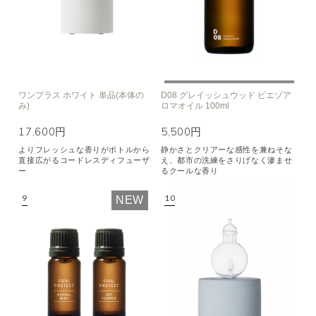
ワンプラス ホワイト 単品(本体の
D08 グレイッシュウッド ピエゾア
み)
ロマオイル 100ml
17,600円
5,500円
よりフレッシュな香りがボトルから
静かさとクリアーな感性を兼ねそな
直接広がるコードレスディフューザ
え、都市の洗練をさりげなく滲ませ
ー
るクールな香り
NEW