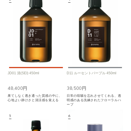
JD01 清(SEI) 450ml
D11 ルーセントパープル 450ml
48,400円
38,500円
果てしなく透き通った質感の中に、
日常の喧騒を忘れさせてくれる、透
心地よい静けさと清涼感を覚える
明感のある洗練されたフローラルハ
ーブ