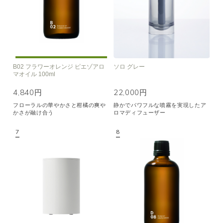
B02 フラワーオレンジ ピエゾアロ
ソロ グレー
マオイル 100ml
4,840円
22,000円
フローラルの華やかさと柑橘の爽や
静かでパワフルな噴霧を実現したア
かさが融け合う
ロマディフューザー