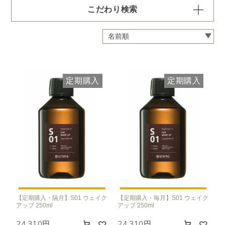
こだわり検索
容量・用途で絞り込む
※一つお選びください
定期 ディフューザー付きコース
定期 ピエゾ専用オイル
定期購入
定期購入
定期 業務用オイル250ml
定期 業務用オイル450ml
頻度で絞り込む
※一つお選びください
毎月お届け
隔月お届け
3か月に1度
クリア
【定期購入・隔月】S01 ウェイク
【定期購入・毎月】S01 ウェイク
アップ 250ml
アップ 250ml
24,310円
24,310円