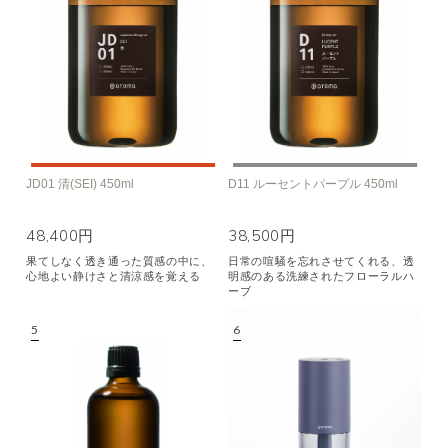
JD01 清(SEI) 450ml
D11 ルーセントパープル 450ml
48,400円
38,500円
果てしなく透き通った質感の中に、
日常の喧騒を忘れさせてくれる、透
心地よい静けさと清涼感を覚える
明感のある洗練されたフローラルハ
ーブ