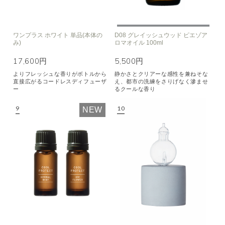
ワンプラス ホワイト 単品(本体の
D08 グレイッシュウッド ピエゾア
み)
ロマオイル 100ml
17,600円
5,500円
よりフレッシュな香りがボトルから
静かさとクリアーな感性を兼ねそな
直接広がるコードレスディフューザ
え、都市の洗練をさりげなく滲ませ
ー
るクールな香り
NEW