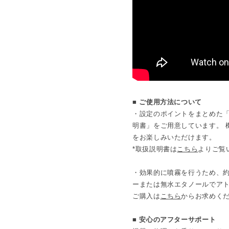
内容:業務用ディフューザー本
ク用キー、交換用ノズル（チ
■ ご使用方法について
・設定のポイントをまとめた
明書」をご用意しています。 
をお楽しみいただけます。
*取扱説明書は
こちら
よりご覧
・効果的に噴霧を行うため、約
ーまたは無水エタノールでア
ご購入は
こちら
からお求めく
■ 安心のアフターサポート