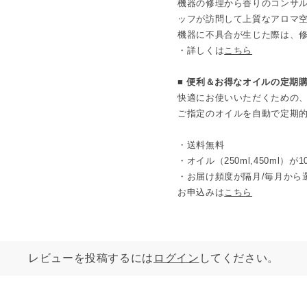
機器の修理から香りのコンサ
ッフが訪問して上質なアロマ
機器に不具合が生じた際は、
・詳しくは
こちら
■ 便利＆お得なオイルの定期
快適にお使いいただくための
ご指定のオイルを自動で定期
・送料無料
・オイル（250ml,450ml）が1
・お届け頻度が隔月/毎月から
お申込みは
こちら
レビューを投稿するには
ログイン
してください。