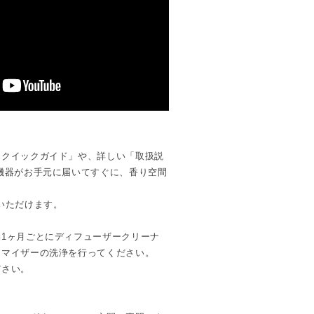
体、ACアダプター、アトマイザーロッ
ューブ付き）
「クイックガイド」や、詳しい「取扱説
機器がお手元に届いてすぐに、香り空間
いただけます。
1ヶ月ごとにディフューザークリーナ
トマイザーの洗浄を行ってください。
ださい。