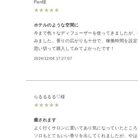
Pan様
★
★
★
★
★
ホテルのような空間に
今まで色々なディフューザーを使ってきましたが、
みました。香りの広がりも十分で、稼働時間を設定
思い切って購入してみてよかったです！
2024/12/04 17:27:07
らるるるる♡様
★
★
★
★
★
癒されます
よく行くサロンに置いてあり気になっていたところ、
ソロもとてもいい香りを出してくれましたが、やは