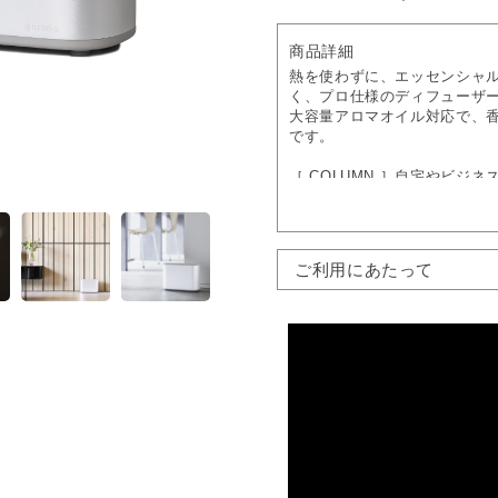
商品詳細
熱を使わずに、エッセンシャ
く、プロ仕様のディフューザ
大容量アロマオイル対応で、
です。
［ COLUMN ］自宅やビジ
す
・オイルをそのまま装着でき
大容量のアロマオイル（250m
ご利用にあたって
す。こまめなオイル補充が必
いいただけます。
・9段階の噴霧レベルが設定可
開始時刻・停止時刻・噴霧レ
つまで設定可能です。朝と夜
をOFFにするなど、ご利用の
す。
使用オイルについて:
@aroma
円（税込）～）をボトルごと