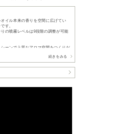
ルオイル本来の香りを空間に広げてい
ーです。
香りの噴霧レベルは9段階の調整が可能
ネスシーンで上質なアロマ空間をつくりだ
続きをみる
補充の手間いらず
l・450ml）を本体に装着して使用しま
要なく、お手入れも月に1度程度でお使
能
ベルといったプログラムを、各曜日に3
で噴霧レベルを分けたり、定休日は噴霧
シーンに合わせて自由に設定いただけま
製250ml,450mlサイズのオイル
（17,600
取り付けることができます。