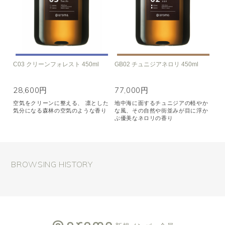
C03 クリーンフォレスト 450ml
GB02 チュニジアネロリ 450ml
28,600円
77,000円
空気をクリーンに整える、 凛とした
地中海に面するチュニジアの軽やか
気分になる森林の空気のような香り
な風、その自然や街並みが目に浮か
ぶ優美なネロリの香り
BROWSING HISTORY