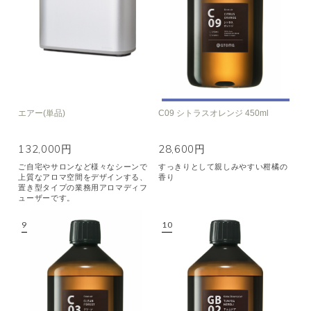
エアー(単品)
C09 シトラスオレンジ 450ml
132,000円
28,600円
ご自宅やサロンなど様々なシーンで
すっきりとして親しみやすい柑橘の
上質なアロマ空間をデザインする、
香り
置き型タイプの業務用アロマディフ
ューザーです。