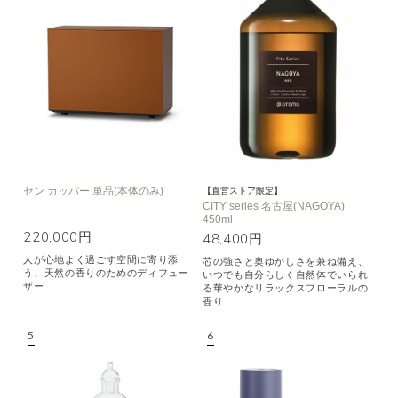
セン カッパー 単品(本体のみ)
【直営ストア限定】
CITY series 名古屋(NAGOYA)
450ml
220,000円
48,400円
人が心地よく過ごす空間に寄り添
芯の強さと奥ゆかしさを兼ね備え、
う、天然の香りのためのディフュー
いつでも自分らしく自然体でいられ
ザー
る華やかなリラックスフローラルの
香り