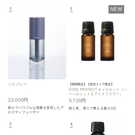
NEW
ソロ グレー
【期間限定】【直営ストア限定】
COOL PROTECT オイルセット（ハ
ーバルミント＆アイスフラワー）
22,000円
5,720円
静かでパワフルな噴霧を実現したア
朝と夜、香りで整える夏の1日
ロマディフューザー