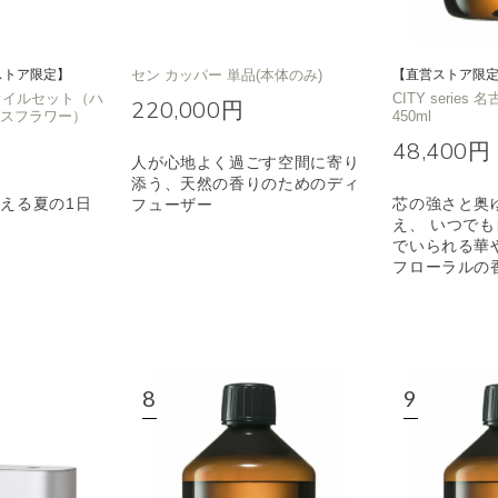
ストア限定】
セン カッパー 単品(本体のみ)
【直営ストア限
T オイルセット（ハ
CITY series 
220,000円
イスフラワー）
450ml
48,400円
人が心地よく過ごす空間に寄り
添う、天然の香りのためのディ
える夏の1日
芯の強さと奥
フューザー
え、 いつで
でいられる華
フローラルの