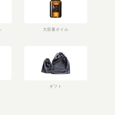
ル
大容量オイル
ギフト