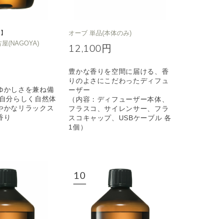
定】
オーブ 単品(本体のみ)
名古屋(NAGOYA)
12,100円
豊かな香りを空間に届ける、香
りのよさにこだわったディフュ
ゆかしさを兼ね備
ーザー
も自分らしく自然体
（内容：ディフューザー本体、
やかなリラックス
フラスコ、サイレンサー、フラ
香り
スコキャップ、USBケーブル 各
1個）