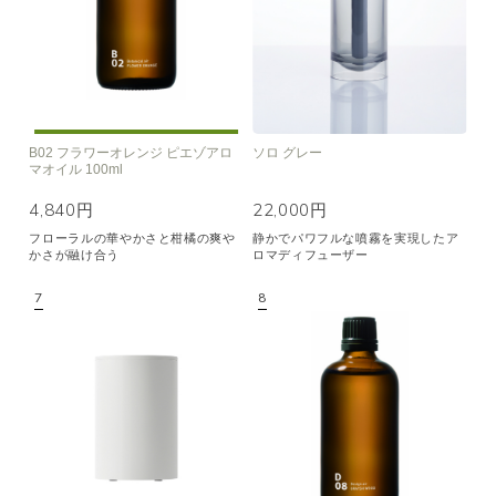
B02 フラワーオレンジ ピエゾアロ
ソロ グレー
マオイル 100ml
4,840円
22,000円
フローラルの華やかさと柑橘の爽や
静かでパワフルな噴霧を実現したア
かさが融け合う
ロマディフューザー