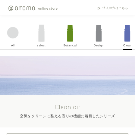
法人の方はこちら
All
select
Botanical
Design
Clean
Clean air
空気をクリーンに整える香りの機能に着目したシリーズ