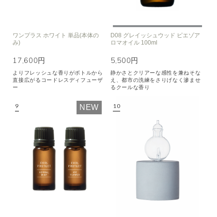
ワンプラス ホワイト 単品(本体の
D08 グレイッシュウッド ピエゾア
み)
ロマオイル 100ml
17,600円
5,500円
よりフレッシュな香りがボトルから
静かさとクリアーな感性を兼ねそな
直接広がるコードレスディフューザ
え、都市の洗練をさりげなく滲ませ
ー
るクールな香り
NEW