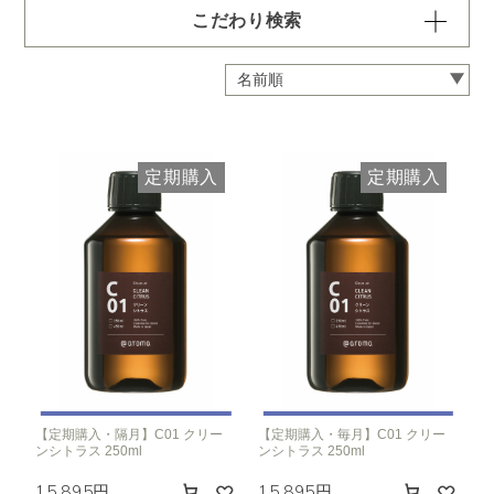
こだわり検索
容量・用途で絞り込む
※一つお選びください
定期 ディフューザー付きコース
定期 ピエゾ専用オイル
定期購入
定期購入
定期 業務用オイル250ml
定期 業務用オイル450ml
頻度で絞り込む
※一つお選びください
毎月お届け
隔月お届け
3か月に1度
クリア
【定期購入・隔月】C01 クリー
【定期購入・毎月】C01 クリー
ンシトラス 250ml
ンシトラス 250ml
15,895円
15,895円