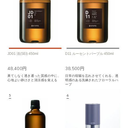
JD01 清(SEI) 450ml
D11 ルーセントパープル 450ml
48,400円
38,500円
果てしなく透き通った質感の中に、
日常の喧騒を忘れさせてくれる、透
心地よい静けさと清涼感を覚える
明感のある洗練されたフローラルハ
ーブ