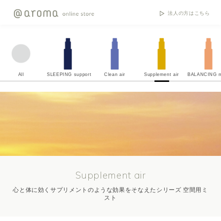
法人の方はこちら
All
SLEEPING support
Clean air
Supplement air
BALANCING m
Supplement air
心と体に効くサプリメントのような効果をそなえたシリーズ 空間用ミ
スト