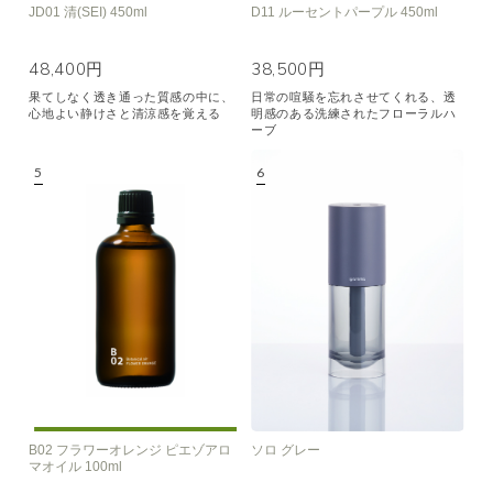
JD01 清(SEI) 450ml
D11 ルーセントパープル 450ml
48,400円
38,500円
果てしなく透き通った質感の中に、
日常の喧騒を忘れさせてくれる、透
心地よい静けさと清涼感を覚える
明感のある洗練されたフローラルハ
ーブ
B02 フラワーオレンジ ピエゾアロ
ソロ グレー
マオイル 100ml