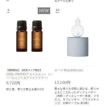
ー
るクールな香り
NEW
オーブ 単品(本体のみ)
【期間限定】【直営ストア限定】
COOL PROTECT オイルセット（ハ
ーバルミント＆アイスフラワー）
12,100円
5,720円
豊かな香りを空間に届ける、香りの
朝と夜、香りで整える夏の1日
よさにこだわったディフューザー
（内容：ディフューザー本体、フラ
スコ、サイレンサー、フラスコキャ
ップ、USBケーブル 各1個）