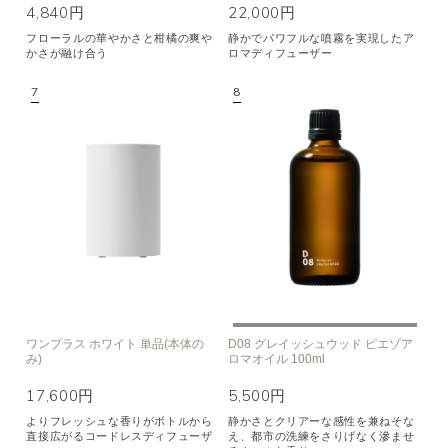
4,840円
22,000円
フローラルの華やかさと柑橘の爽や
静かでパワフルな噴霧を実現したア
かさが融け合う
ロマディフューザー
ワンプラス ホワイト 単品(本体の
D08 グレイッシュウッド ピエゾア
み)
ロマオイル 100ml
17,600円
5,500円
よりフレッシュな香りがボトルから
静かさとクリアーな感性を兼ねそな
直接広がるコードレスディフューザ
え、都市の洗練をさりげなく滲ませ