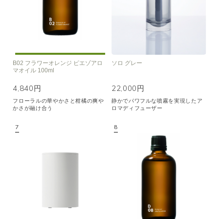
B02 フラワーオレンジ ピエゾアロ
ソロ グレー
マオイル 100ml
4,840円
22,000円
フローラルの華やかさと柑橘の爽や
静かでパワフルな噴霧を実現したア
かさが融け合う
ロマディフューザー