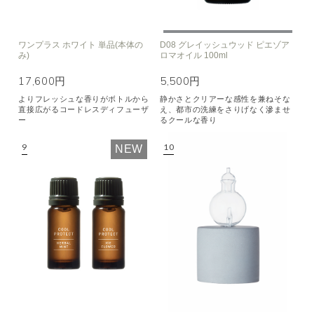
ワンプラス ホワイト 単品(本体の
D08 グレイッシュウッド ピエゾア
み)
ロマオイル 100ml
17,600円
5,500円
よりフレッシュな香りがボトルから
静かさとクリアーな感性を兼ねそな
直接広がるコードレスディフューザ
え、都市の洗練をさりげなく滲ませ
ー
るクールな香り
NEW