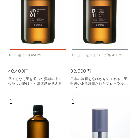
JD01 清(SEI) 450ml
D11 ルーセントパープル 450ml
48,400円
38,500円
果てしなく透き通った質感の中に、
日常の喧騒を忘れさせてくれる、透
心地よい静けさと清涼感を覚える
明感のある洗練されたフローラルハ
ーブ