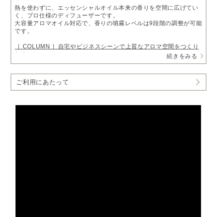
熱を使わずに、エッセンシャルオイル本来の香りを空間に広げてい
く、プロ仕様のディフューザーです。
大容量アロマオイル対応で、香りの噴霧レベルは9段階の調整が可能
です。
［ COLUMN ］自宅やビジネスシーンで上質なアロマ空間をつくり
だす
続きをみる
・オイルをそのまま装着でき補充の手間いらず
大容量のアロマオイル（250ml・450ml）を本体に装着して使用し
ご利用にあたって
ます。こまめなオイル補充が必要なく、お手入れも月に1度程度でお
使いいただけます。
・9段階の噴霧レベルが設定可能
開始時刻・停止時刻・噴霧レベルといったプログラムを、各曜日に3
つまで設定可能です。朝と夜で噴霧レベルを分けたり、定休日は噴
霧をOFFにするなど、ご利用のシーンに合わせて自由に設定いただ
けます。
使用オイルについて:
@aroma製250ml,450mlサイズのオイル
（17,600円（税込）～）をボトルごと取り付けることができます。
内容:業務用ディフューザー本体、ACアダプター、アトマイザーロ
ック用キー、交換用ノズル（チューブ付き）