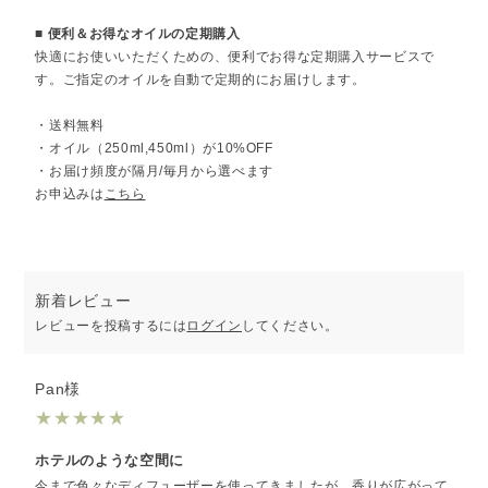
■ 便利＆お得なオイルの定期購入
快適にお使いいただくための、便利でお得な定期購入サービスで
す。ご指定のオイルを自動で定期的にお届けします。
・送料無料
・オイル（250ml,450ml）が10%OFF
・お届け頻度が隔月/毎月から選べます
お申込みは
こちら
新着レビュー
レビューを投稿するには
ログイン
してください。
Pan様
★
★
★
★
★
ホテルのような空間に
今まで色々なディフューザーを使ってきましたが、香りが広がって