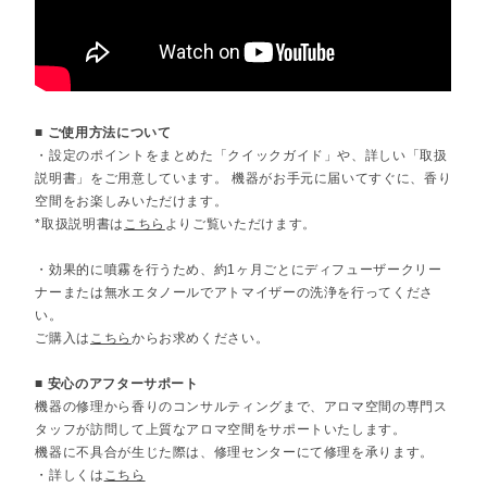
■ ご使用方法について
・設定のポイントをまとめた「クイックガイド」や、詳しい「取扱
説明書」をご用意しています。 機器がお手元に届いてすぐに、香り
空間をお楽しみいただけます。
*取扱説明書は
こちら
よりご覧いただけます。
・効果的に噴霧を行うため、約1ヶ月ごとにディフューザークリー
ナーまたは無水エタノールでアトマイザーの洗浄を行ってくださ
い。
ご購入は
こちら
からお求めください。
■ 安心のアフターサポート
機器の修理から香りのコンサルティングまで、アロマ空間の専門ス
タッフが訪問して上質なアロマ空間をサポートいたします。
機器に不具合が生じた際は、修理センターにて修理を承ります。
・詳しくは
こちら