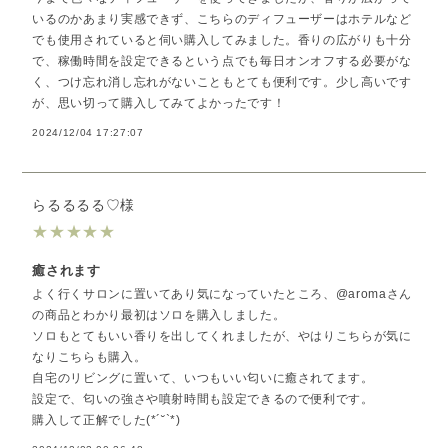
いるのかあまり実感できず、こちらのディフューザーはホテルなど
でも使用されていると伺い購入してみました。香りの広がりも十分
で、稼働時間を設定できるという点でも毎日オンオフする必要がな
く、つけ忘れ消し忘れがないこともとても便利です。少し高いです
が、思い切って購入してみてよかったです！
2024/12/04 17:27:07
らるるるる♡様
★
★
★
★
★
癒されます
よく行くサロンに置いてあり気になっていたところ、@aromaさん
の商品とわかり最初はソロを購入しました。
ソロもとてもいい香りを出してくれましたが、やはりこちらが気に
なりこちらも購入。
自宅のリビングに置いて、いつもいい匂いに癒されてます。
設定で、匂いの強さや噴射時間も設定できるので便利です。
購入して正解でした(*´˘`*)