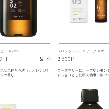
ピー 450ml
S03 スタディー&ワーク 10ml
00円
2,530円
元気な気持ちを誘う、オレンジと
ローズマリーにハーブやレモン
ミンの香り
すっきりとした頭で物事に集中