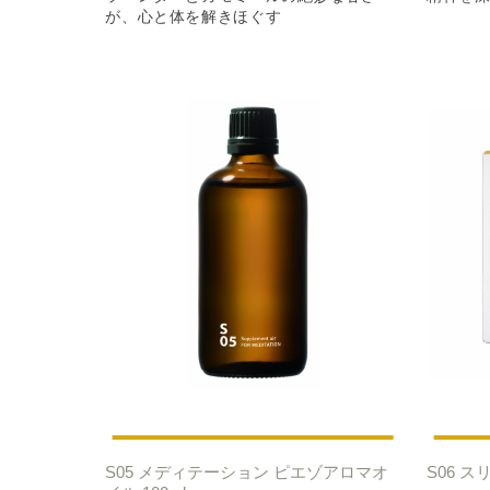
が、心と体を解きほぐす
S05 メディテーション ピエゾアロマオ
S06 ス