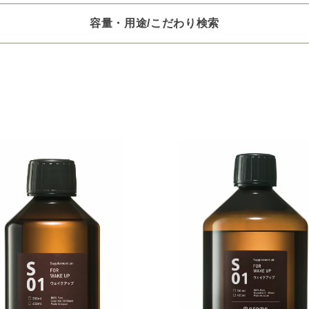
容量・用途/こだわり検索
項目ごとに選択肢からひとつずつ選択できます。選択するたびに絞り
。
いときは「クリア」で一度すべてリセットしてから、選択してくださ
一つお選びください
オイル250/450ml
ピエゾ専用オイル
ブランチ・スティック
選びください
レッシュ
空気清浄･消臭
集中
眠り
ビューティ
選びください
ジ
ハーバル
ラベンダー
ミント
ウッド
ユー