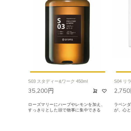
S03 スタディー&ワーク 450ml
S04 リ
35,200円
2,75
ローズマリーにハーブやレモンを加え、
ラベン
すっきりとした頭で物事に集中できる
が、心