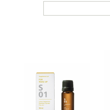
・
用途・機能・種類 の
複数選択はできません
・
絞込み条件を変更した
容量・用途で絞り込む
※
オイル10ml
大容量
機能で絞り込む
※一つお
リラックス
リフ
おもてなし
種類で絞り込む
※一つお
シトラス
オレン