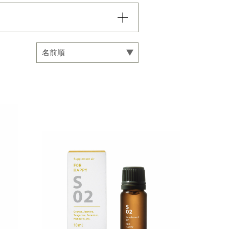
込まれていき、項目内での
い。
専用オイル
マインドフルネス
カリ
フローラル