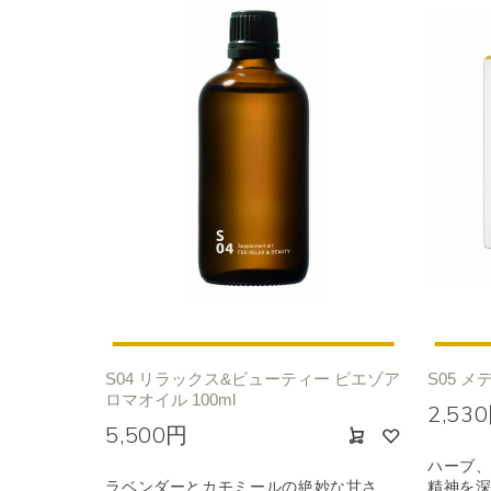
S04 リラックス&ビューティー ピエゾア
S05 メ
ロマオイル 100ml
2,53
5,500円
ハーブ
ラベンダーとカモミールの絶妙な甘さ
精神を