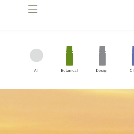
All
Botanical
Design
C