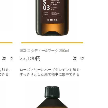
S03 スタディー&ワーク 250ml
23,100円
を加え、
ローズマリーにハーブやレモンを加え、
できる
すっきりとした頭で物事に集中できる