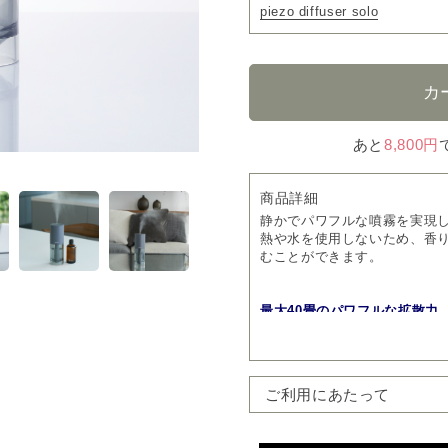
piezo diffuser solo
あと
8,800円
商品詳細
静かでパワフルな噴霧を実現
熱や水を使用しないため、香
むことができます。
最大40畳のパワフルな拡散力
コンパクトな本体でも広範囲
静かなピエゾ式
動作音がとても静かで、寝室
ご利用にあたって
す。
操作が簡単、手間いらず