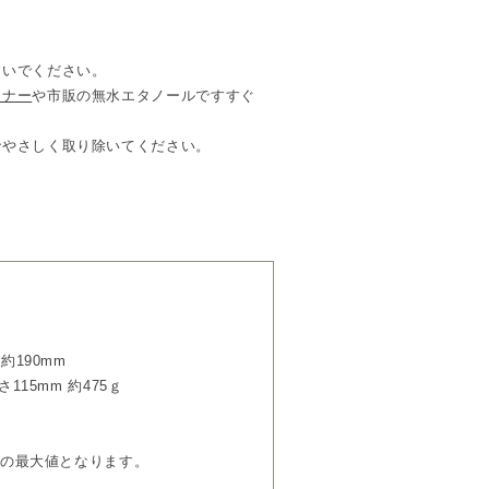
すいでください。
ーナー
や市販の無水エタノールですすぐ
でやさしく取り除いてください。
約190mm
115mm 約475ｇ
作中の最大値となります。