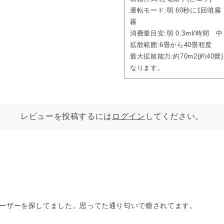
運転モード:弱 60秒に1回噴霧
霧
消費量目安:弱 0.3ml/時間 中 1
拡散範囲:6畳から40畳程度
最大拡散能力:約70m2(約4
なります。
レビューを投稿するには
ログイン
してください。
ーザーを探してました。思ってた通り匂いで癒されてます。