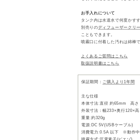
お手入れについて
タンク内は水道水で何度かす
別売りの
ディフューザークリ
こともできます。
噴霧口に付着した汚れは綿棒
よくあるご質問はこちら
取扱説明書はこちら
保証期間：
ご購入より1年間
主な仕様
本体寸法:直径 約65mm 高さ 
外装寸法：幅233×奥行120×高さ
重量:約320g
電源:DC 5V(USBケーブル)
消費電力:0.5A 以下 ※動
噴霧方式:圧電素子(ピエゾ)