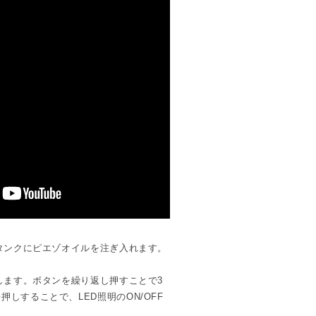
入り、毎日のオイル補充の手間がありませ
プル。
トオフ機能つき。
デザイン
インは、インテリアを選ばずお使いいた
D照明搭載。
SBケーブル、交換用オイルスティック2
ル
をご使用ください。エッセンシャルオ
せん。
購入
がお得です。
イルでピエゾアロマオイルを作るための
オイルベース液
もございます。
、タンクにピエゾオイルを注ぎ入れます。
イリッシュ 人気No.1ディフューザー
。
始します。ボタンを繰り返し押すことで3
いて
しすることで、LED照明のON/OFF
グとつないでタッチレスな生活を
。