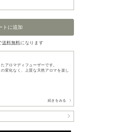
で
送料無料
になります
したアロマディフューザーです。
りの変化なく、上質な天然アロマを楽し
にしっかりと香りを広げます。
続きをみる
や会議室など幅広いシーンで使用できま