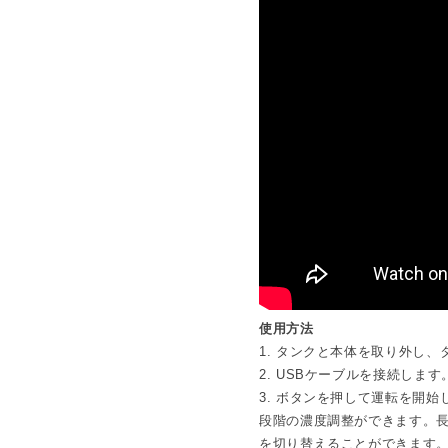
100mlの専用オイルが1本
ん。
3段階の濃度設定で操作がシン
切り忘れ防止の12時間のオー
オイル残量が見えるクリアな
シンプルで透明感のあるデザ
だけます。
ON/OFF切替え可能な白色LE
内容:ディフューザー本体、U
本、ドロッパーオープナー
・オイルは
ピエゾアロマオイ
イル原液はご使用いただけま
・継続的なご利用には、
定期
・お好きなエッセンシャルオ
ピエゾディフューザー アロマ
使用方法
■ソロの魅力を詳しくご紹介
1. タンクと本体を取り外し
［COLUMN］パワフルでスタ
2. USBケーブルを接続します
3. ボタンを押して運転を開
■スマートプラグとの活用につ
段階の濃度調整ができます。長押
［COLUMN］スマートプラ
を切り替えることができます