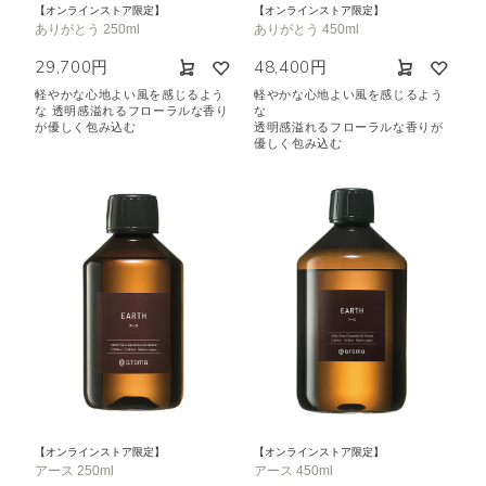
【オンラインストア限定】
【オンラインストア限定】
空気清浄･消臭
集中
眠り
ありがとう 250ml
ありがとう 450ml
ビューティ
マインドフルネス
29,700円
48,400円
おもてなし
軽やかな心地よい風を感じるよう
軽やかな心地よい風を感じるよう
な 透明感溢れるフローラルな香り
な
が優しく包み込む
透明感溢れるフローラルな香りが
優しく包み込む
種類で絞り込む
※一つお選びください
シトラス
オレンジ
ハーバル
ラベンダー
ミント
ウッド
ユーカリ
フローラル
エキゾチック
ヒノキ
和
クリア
【オンラインストア限定】
【オンラインストア限定】
アース 250ml
アース 450ml