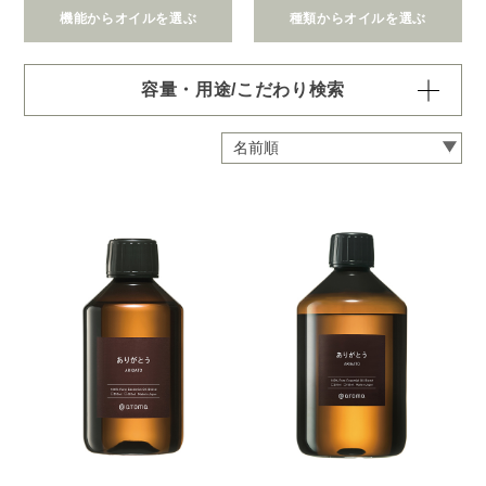
機能からオイルを選ぶ
種類からオイルを選ぶ
容量・用途/こだわり検索
・
用途・機能・種類 の項目ごとに選択肢からひとつずつ選
択できます。選択するたびに絞り込まれていき、項目内で
の複数選択はできません。
・
絞込み条件を変更したいときは「クリア」で一度すべてリ
セットしてから、選択してください。
容量・用途で絞り込む
※一つお選びください
オイル10ml
大容量オイル250/450ml
ピエゾ専用オイル
ブランチ・スティック専用オイル
機能で絞り込む
※一つお選びください
リラックス
リフレッシュ