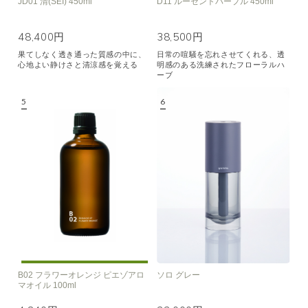
JD01 清(SEI) 450ml
D11 ルーセントパープル 450ml
48,400円
38,500円
果てしなく透き通った質感の中に、
日常の喧騒を忘れさせてくれる、透
心地よい静けさと清涼感を覚える
明感のある洗練されたフローラルハ
ーブ
B02 フラワーオレンジ ピエゾアロ
ソロ グレー
マオイル 100ml