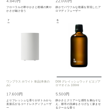
4,840円
22,000円
フローラルの華やかさと柑橘の爽や
静かでパワフルな噴霧を実現したア
かさが融け合う
ロマディフューザー
ワンプラス ホワイト 単品(本体の
D08 グレイッシュウッド ピエゾア
み)
ロマオイル 100ml
17,600円
5,500円
よりフレッシュな香りがボトルから
静かさとクリアーな感性を兼ねそな
直接広がるコードレスディフューザ
え、都市の洗練をさりげなく滲ませ
ー
るクールな香り