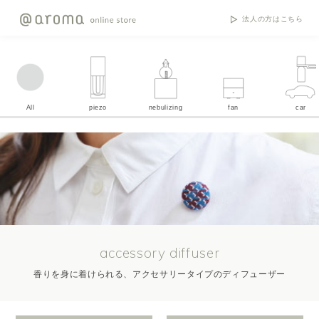
法人の方はこちら
All
piezo
nebulizing
fan
car
accessory diffuser
香りを身に着けられる、アクセサリータイプのディフューザー