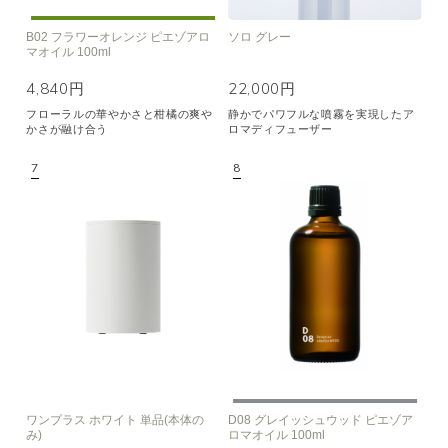
B02 フラワーオレンジ ピエゾアロ
ソロ グレー
マオイル 100ml
4,840円
22,000円
フローラルの華やかさと柑橘の爽や
静かでパワフルな噴霧を実現したア
かさが融け合う
ロマディフューザー
ワンプラス ホワイト 単品(本体の
D08 グレイッシュウッド ピエゾア
み)
ロマオイル 100ml