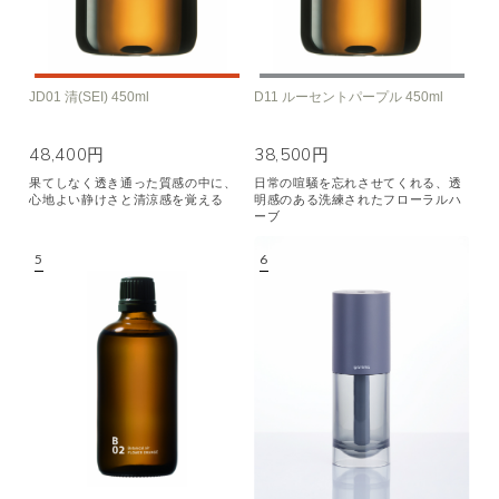
JD01 清(SEI) 450ml
D11 ルーセントパープル 450ml
48,400円
38,500円
果てしなく透き通った質感の中に、
日常の喧騒を忘れさせてくれる、透
心地よい静けさと清涼感を覚える
明感のある洗練されたフローラルハ
ーブ