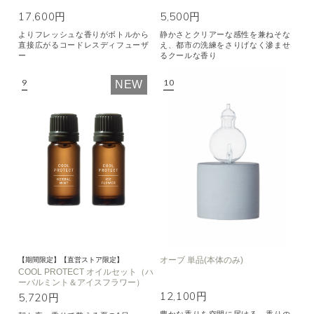
17,600円
5,500円
よりフレッシュな香りがボトルから
静かさとクリアーな感性を兼ねそな
直接広がるコードレスディフューザ
え、都市の洗練をさりげなく滲ませ
ー
るクールな香り
NEW
オーブ 単品(本体のみ)
【期間限定】【直営ストア限定】
COOL PROTECT オイルセット（ハ
ーバルミント＆アイスフラワー）
12,100円
5,720円
豊かな香りを空間に届ける、香りの