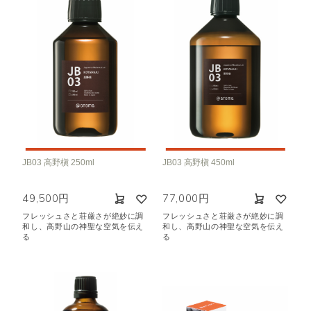
JB03 高野槇 250ml
JB03 高野槇 450ml
49,500円
77,000円
フレッシュさと荘厳さが絶妙に調
フレッシュさと荘厳さが絶妙に調
和し、高野山の神聖な空気を伝え
和し、高野山の神聖な空気を伝え
る
る