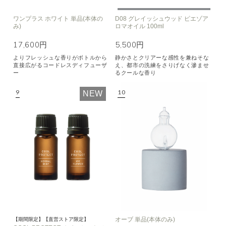
ワンプラス ホワイト 単品(本体の
D08 グレイッシュウッド ピエゾア
み)
ロマオイル 100ml
17,600円
5,500円
よりフレッシュな香りがボトルから
静かさとクリアーな感性を兼ねそな
直接広がるコードレスディフューザ
え、都市の洗練をさりげなく滲ませ
ー
るクールな香り
NEW
オーブ 単品(本体のみ)
【期間限定】【直営ストア限定】