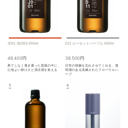
JD01 清(SEI) 450ml
D11 ルーセントパープル 450ml
48,400円
38,500円
果てしなく透き通った質感の中に、
日常の喧騒を忘れさせてくれる、透
心地よい静けさと清涼感を覚える
明感のある洗練されたフローラルハ
ーブ