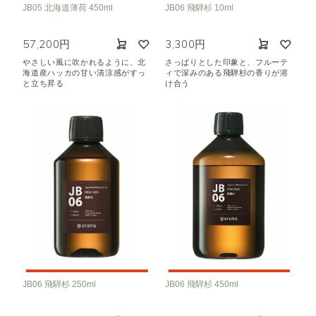
JB05 北海道薄荷 450ml
JB06 飛騨杉 10ml
57,200円
3,300円
やさしい風に吹かれるように、北
さっぱりとした印象と、フルーテ
海道産ハッカの甘い清涼感がすっ
ィで深みのある飛騨杉の香りが溶
と立ち昇る
け合う
JB06 飛騨杉 250ml
JB06 飛騨杉 450ml