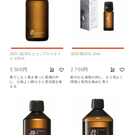
JD01 清(SEI) ピエゾアロマオイ
JD04 艶(EN) 10ml
ル 100ml
5,500円
2,750円
果てしなく透き通った質感の中
鮮やかな表情の内に、さり気なく
に、心地よい静けさと清涼感を覚
情熱と色気を秘めた香り
える