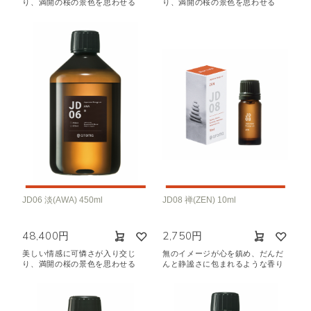
り、満開の桜の景色を思わせる
り、満開の桜の景色を思わせる
JD06 淡(AWA) 450ml
JD08 禅(ZEN) 10ml
48,400円
2,750円
美しい情感に可憐さが入り交じ
無のイメージが心を鎮め、だんだ
り、満開の桜の景色を思わせる
んと静謐さに包まれるような香り