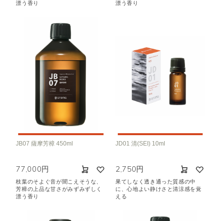
漂う香り
漂う香り
JB07 薩摩芳樟 450ml
JD01 清(SEI) 10ml
77,000円
2,750円
枝葉のそよぐ音が聞こえそうな、
果てしなく透き通った質感の中
芳樟の上品な甘さがみずみずしく
に、心地よい静けさと清涼感を覚
漂う香り
える