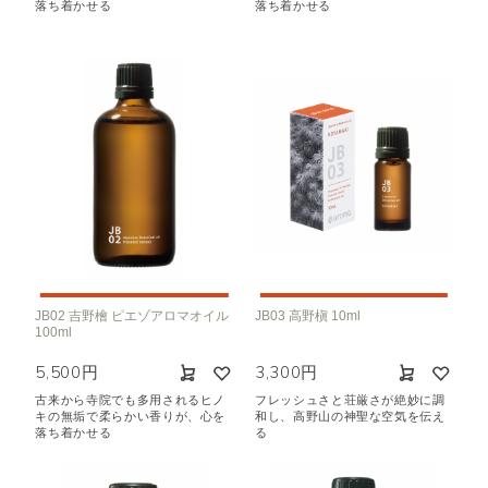
落ち着かせる
落ち着かせる
JB02 吉野檜 ピエゾアロマオイル
JB03 高野槇 10ml
100ml
5,500円
3,300円
古来から寺院でも多用されるヒノ
フレッシュさと荘厳さが絶妙に調
キの無垢で柔らかい香りが、心を
和し、高野山の神聖な空気を伝え
落ち着かせる
る