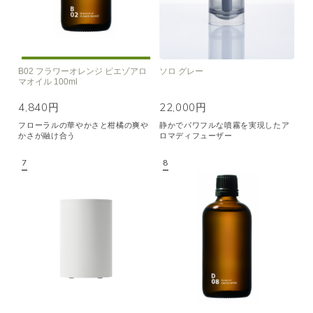
B02 フラワーオレンジ ピエゾアロ
ソロ グレー
マオイル 100ml
4,840円
22,000円
フローラルの華やかさと柑橘の爽や
静かでパワフルな噴霧を実現したア
かさが融け合う
ロマディフューザー