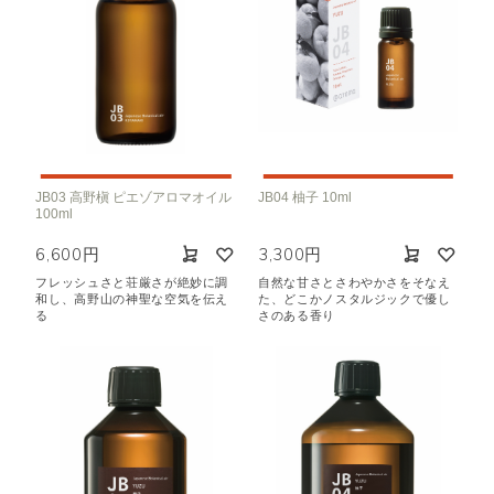
JB03 高野槇 ピエゾアロマオイル
JB04 柚子 10ml
100ml
6,600円
3,300円
フレッシュさと荘厳さが絶妙に調
自然な甘さとさわやかさをそなえ
和し、高野山の神聖な空気を伝え
た、どこかノスタルジックで優し
る
さのある香り