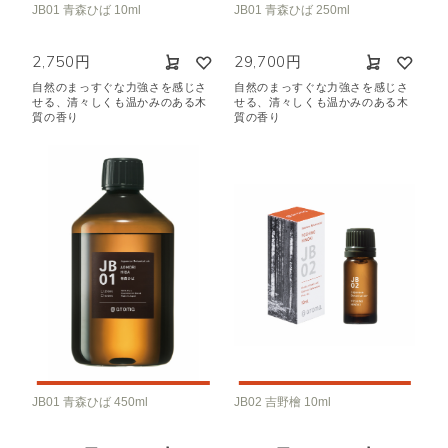
JB01 青森ひば 10ml
JB01 青森ひば 250ml
空気清浄･消臭
集中
眠り
ビューティ
マインドフルネス
2,750円
29,700円
おもてなし
自然のまっすぐな力強さを感じさ
自然のまっすぐな力強さを感じさ
せる、清々しくも温かみのある木
せる、清々しくも温かみのある木
質の香り
質の香り
種類で絞り込む
※一つお選びください
シトラス
オレンジ
ハーバル
ラベンダー
ミント
ウッド
ユーカリ
フローラル
エキゾチック
ヒノキ
和
クリア
JB01 青森ひば 450ml
JB02 吉野檜 10ml