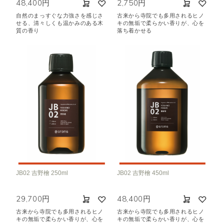
48,400円
2,750円
自然のまっすぐな力強さを感じさ
古来から寺院でも多用されるヒノ
せる、清々しくも温かみのある木
キの無垢で柔らかい香りが、心を
質の香り
落ち着かせる
JB02 吉野檜 250ml
JB02 吉野檜 450ml
29,700円
48,400円
古来から寺院でも多用されるヒノ
古来から寺院でも多用されるヒノ
キの無垢で柔らかい香りが、心を
キの無垢で柔らかい香りが、心を