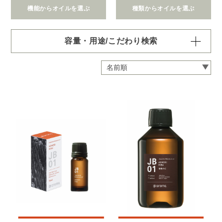
機能からオイルを選ぶ
種類からオイルを選ぶ
容量・用途/こだわり検索
・
用途・機能・種類 の項目ごとに選択肢からひとつずつ選
択できます。選択するたびに絞り込まれていき、項目内で
の複数選択はできません。
・
絞込み条件を変更したいときは「クリア」で一度すべてリ
セットしてから、選択してください。
容量・用途で絞り込む
※一つお選びください
オイル10ml
大容量オイル250/450ml
ピエゾ専用オイル
ブランチ・スティック専用オイル
機能で絞り込む
※一つお選びください
リラックス
リフレッシュ