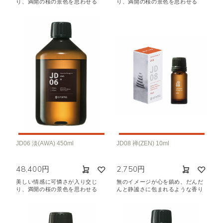
り、満開の桜の景色を思わせる
り、満開の桜の景色を思わせる
JD06 淡(AWA) 450ml
JD08 禅(ZEN) 10ml
48,400円
2,750円
美しい情感に可憐さが入り交じ
無のイメージが心を鎮め、だんだ
り、満開の桜の景色を思わせる
んと静謐さに包まれるような香り