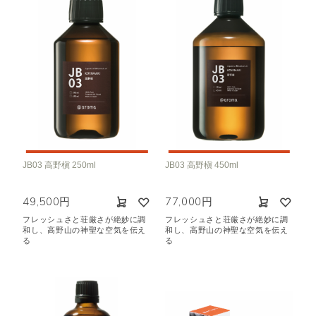
JB03 高野槇 250ml
JB03 高野槇 450ml
49,500円
77,000円
フレッシュさと荘厳さが絶妙に調
フレッシュさと荘厳さが絶妙に調
和し、高野山の神聖な空気を伝え
和し、高野山の神聖な空気を伝え
る
る