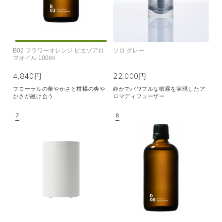
B02 フラワーオレンジ ピエゾアロ
ソロ グレー
マオイル 100ml
4,840円
22,000円
フローラルの華やかさと柑橘の爽や
静かでパワフルな噴霧を実現したア
かさが融け合う
ロマディフューザー