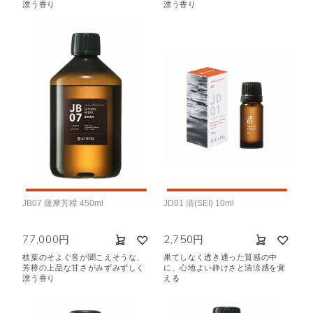
漂う香り
漂う香り
JB07 薩摩芳樟 450ml
JD01 清(SEI) 10ml
77,000円
2,750円
枝葉のそよぐ音が聞こえそうな、
果てしなく透き通った質感の中
芳樟の上品な甘さがみずみずしく
に、心地よい静けさと清涼感を覚
漂う香り
える