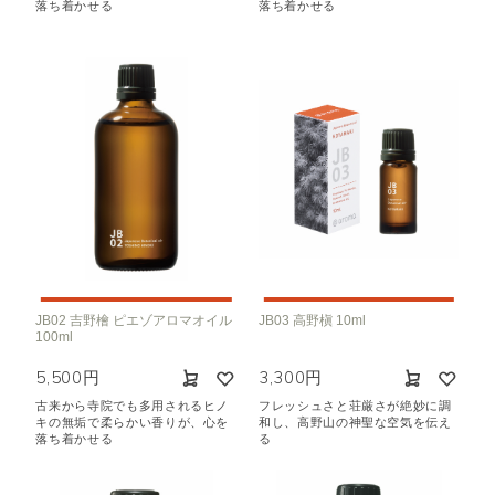
落ち着かせる
落ち着かせる
JB02 吉野檜 ピエゾアロマオイル
JB03 高野槇 10ml
100ml
5,500円
3,300円
古来から寺院でも多用されるヒノ
フレッシュさと荘厳さが絶妙に調
キの無垢で柔らかい香りが、心を
和し、高野山の神聖な空気を伝え
落ち着かせる
る