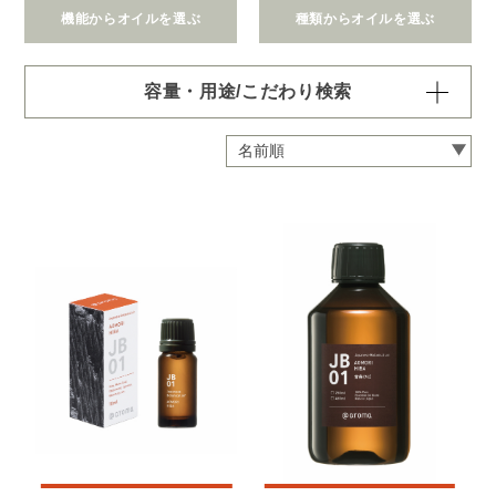
機能からオイルを選ぶ
種類からオイルを選ぶ
容量・用途/こだわり検索
・
用途・機能・種類 の項目ごとに選択肢からひとつずつ選
択できます。選択するたびに絞り込まれていき、項目内で
の複数選択はできません。
・
絞込み条件を変更したいときは「クリア」で一度すべてリ
セットしてから、選択してください。
容量・用途で絞り込む
※一つお選びください
オイル10ml
大容量オイル250/450ml
ピエゾ専用オイル
ブランチ・スティック専用オイル
機能で絞り込む
※一つお選びください
リラックス
リフレッシュ