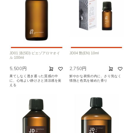
JD01 清(SEI) ピエゾアロマオイ
JD04 艶(EN) 10ml
ル 100ml
5,500円
2,750円
果てしなく透き通った質感の中
鮮やかな表情の内に、さり気なく
に、心地よい静けさと清涼感を覚
情熱と色気を秘めた香り
える