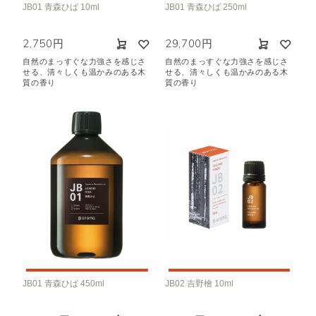
JB01 青森ひば 10ml
JB01 青森ひば 250ml
空気清浄･消臭
集中
眠り
ビューティ
マインドフルネス
2,750円
29,700円
おもてなし
自然のまっすぐな力強さを感じさ
自然のまっすぐな力強さを感じさ
せる、清々しくも温かみのある木
せる、清々しくも温かみのある木
質の香り
質の香り
種類で絞り込む
※一つお選びください
シトラス
オレンジ
ハーバル
ラベンダー
ミント
ウッド
ユーカリ
フローラル
エキゾチック
ヒノキ
和
クリア
JB01 青森ひば 450ml
JB02 吉野檜 10ml