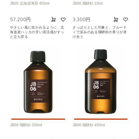
JB05 北海道薄荷 450ml
JB06 飛騨杉 10ml
57,200円
3,300円
やさしい風に吹かれるように、北
さっぱりとした印象と、フルーテ
海道産ハッカの甘い清涼感がすっ
ィで深みのある飛騨杉の香りが溶
と立ち昇る
け合う
JB06 飛騨杉 250ml
JB06 飛騨杉 450ml