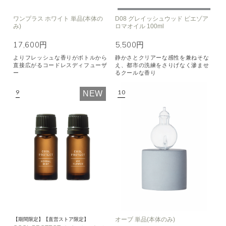
ワンプラス ホワイト 単品(本体の
D08 グレイッシュウッド ピエゾア
み)
ロマオイル 100ml
17,600円
5,500円
よりフレッシュな香りがボトルから
静かさとクリアーな感性を兼ねそな
直接広がるコードレスディフューザ
え、都市の洗練をさりげなく滲ませ
ー
るクールな香り
NEW
オーブ 単品(本体のみ)
【期間限定】【直営ストア限定】