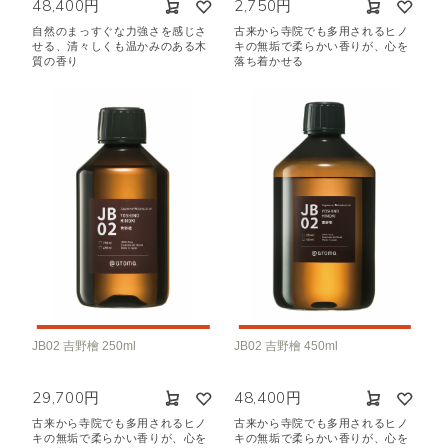
48,400円
2,750円
自然のまっすぐな力強さを感じさ
古来から寺院でも多用されるヒノ
せる、清々しくも温かみのある木
キの無垢で柔らかい香りが、心を
質の香り
落ち着かせる
JB02 吉野檜 250ml
JB02 吉野檜 450ml
29,700円
48,400円
古来から寺院でも多用されるヒノ
古来から寺院でも多用されるヒノ
キの無垢で柔らかい香りが、心を
キの無垢で柔らかい香りが、心を