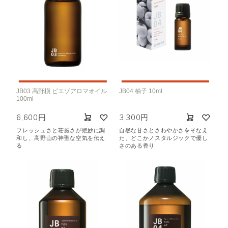
JB03 高野槇 ピエゾアロマオイル
JB04 柚子 10ml
100ml
6,600円
3,300円
フレッシュさと荘厳さが絶妙に調
自然な甘さとさわやかさをそなえ
和し、高野山の神聖な空気を伝え
た、どこかノスタルジックで優し
る
さのある香り