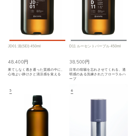
JD01 清(SEI) 450ml
D11 ルーセントパープル 450ml
48,400円
38,500円
果てしなく透き通った質感の中に、
日常の喧騒を忘れさせてくれる、透
心地よい静けさと清涼感を覚える
明感のある洗練されたフローラルハ
ーブ