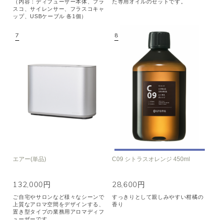
（内容：ディフューザー本体、フラ
た専用オイルのセットです。
スコ、サイレンサー、フラスコキャ
ップ、USBケーブル 各1個）
エアー(単品)
C09 シトラスオレンジ 450ml
132,000円
28,600円
ご自宅やサロンなど様々なシーンで
すっきりとして親しみやすい柑橘の
上質なアロマ空間をデザインする、
香り
置き型タイプの業務用アロマディフ
ューザーです。