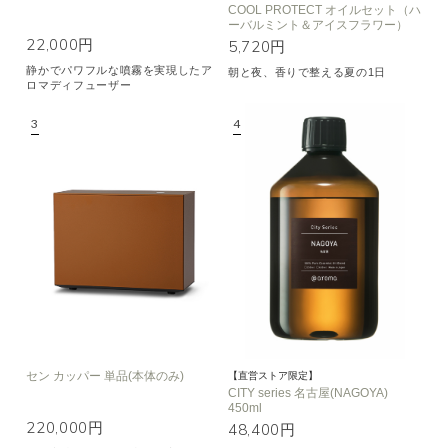
COOL PROTECT オイルセット（ハ
ーバルミント＆アイスフラワー）
22,000円
5,720円
静かでパワフルな噴霧を実現したア
朝と夜、香りで整える夏の1日
ロマディフューザー
セン カッパー 単品(本体のみ)
【直営ストア限定】
CITY series 名古屋(NAGOYA)
450ml
220,000円
48,400円