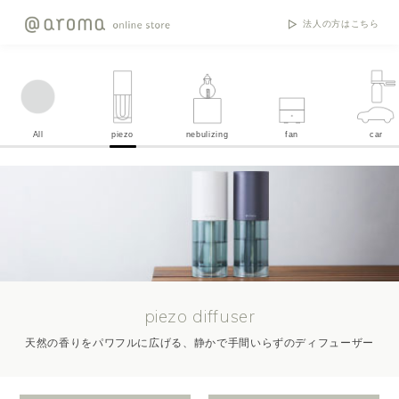
法人の方はこちら
All
piezo
nebulizing
fan
car
piezo diffuser
天然の香りをパワフルに広げる、静かで手間いらずのディフューザー