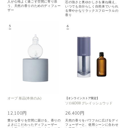
人が心地よく過ごす空間に寄り添
芯の強さと奥ゆかしさを兼ね備え、
う、天然の香りのためのディフュー
いつでも自分らしく自然体でいられ
ザー
る華やかなリラックスフローラルの
香り
オーブ 単品(本体のみ)
【オンラインストア限定】
ソロ&D08 グレイッシュウッド
12,100円
26,400円
豊かな香りを空間に届ける、香りの
天然の香りをパワフルに広げるディ
よさにこだわったディフューザー
フューザーと、使用シーンに合わせ