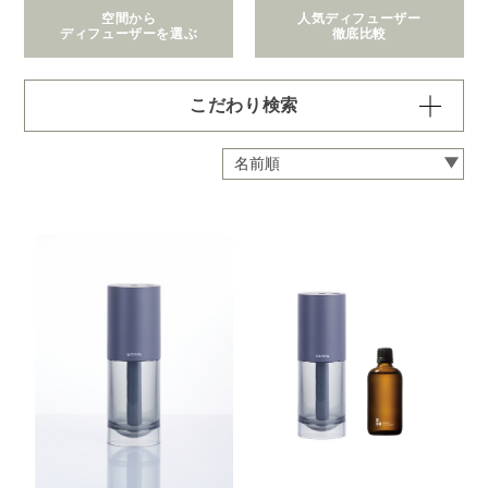
空間から
人気ディフューザー
ディフューザーを選ぶ
徹底比較
こだわり検索
価格で絞り込む
※一つお選びください
～1,100円
1,101～2,200円
2,201～6,600円
6,601～22,000円
22,001～308,000円
拡散範囲で絞り込む
※一つお選びください
身の回り
～3畳
4～8畳
9～12畳
13～40畳
41～90畳
クリア