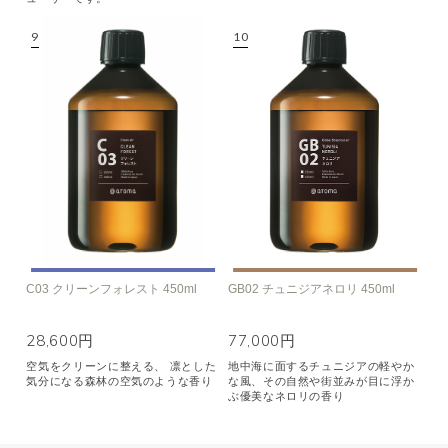
C03 クリーンフォレスト 450ml
GB02 チュニジアネロリ 450ml
28,600円
77,000円
空気をクリーンに整える、 凛とした
地中海に面するチュニジアの軽やか
気分になる森林の空気のような香り
な風、その自然や街並みが目に浮か
ぶ優美なネロリの香り