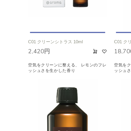
エキゾチック
ヒ
C01 クリーンシトラス 10ml
C01 ク
2,420円
18,7
空気をクリーンに整える、 レモンのフレ
空気をク
ッシュさを生かした香り
ッシュ