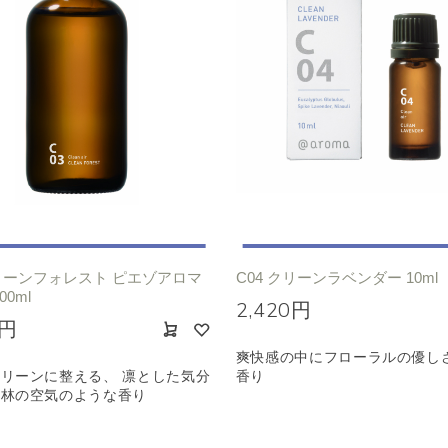
クリーンフォレスト ピエゾアロマ
C04 クリーンラベンダー 10ml
00ml
2,420円
0円
爽快感の中にフローラルの優し
リーンに整える、 凛とした気分
香り
森林の空気のような香り