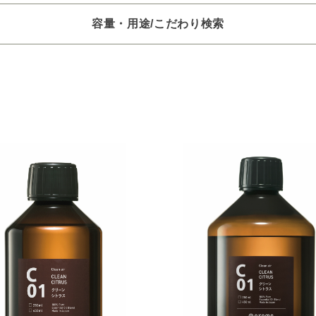
容量・用途/こだわり検索
項目ごとに選択肢からひとつずつ選択できます。選択するたびに絞り
。
いときは「クリア」で一度すべてリセットしてから、選択してくださ
一つお選びください
オイル250/450ml
ピエゾ専用オイル
ブランチ・スティック
選びください
レッシュ
空気清浄･消臭
集中
眠り
ビューティ
選びください
ジ
ハーバル
ラベンダー
ミント
ウッド
ユー