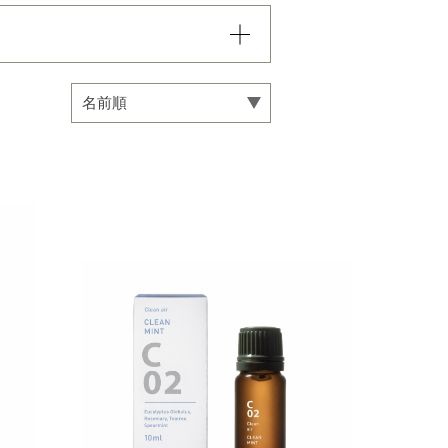
込まれていき、項目内での
い。
専用オイル
マインドフルネス
カリ
フローラル