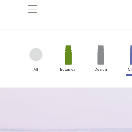
All
Botanical
Design
C