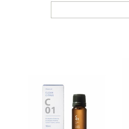
・
用途・機能・種類 の
複数選択はできません
・
絞込み条件を変更した
容量・用途で絞り込む
※
オイル10ml
大容量
機能で絞り込む
※一つお
リラックス
リフ
おもてなし
種類で絞り込む
※一つお
シトラス
オレン