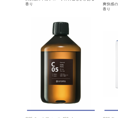
香り
爽快感
香り