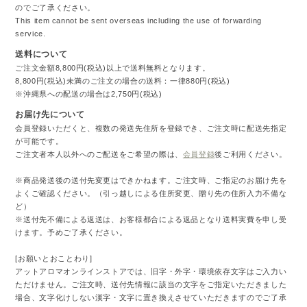
のでご了承ください。
This item cannot be sent overseas including the use of forwarding
service.
送料について
ご注文金額8,800円(税込)以上で送料無料となります。
8,800円(税込)未満のご注文の場合の送料：一律880円(税込)
※沖縄県への配送の場合は2,750円(税込)
お届け先について
会員登録いただくと、複数の発送先住所を登録でき、ご注文時に配送先指定
が可能です。
ご注文者本人以外へのご配送をご希望の際は、
会員登録
後ご利用ください。
※商品発送後の送付先変更はできかねます。ご注文時、ご指定のお届け先を
よくご確認ください。（引っ越しによる住所変更、贈り先の住所入力不備な
ど）
※送付先不備による返送は、お客様都合による返品となり送料実費を申し受
けます。予めご了承ください。
[お願いとおことわり]
アットアロマオンラインストアでは、旧字・外字・環境依存文字はご入力い
ただけません。ご注文時、送付先情報に該当の文字をご指定いただきました
場合、文字化けしない漢字・文字に置き換えさせていただきますのでご了承