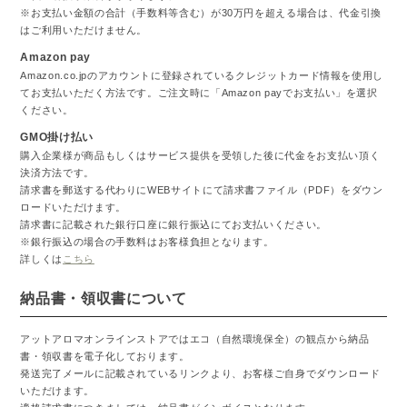
※お支払い金額の合計（手数料等含む）が30万円を超える場合は、代金引換
はご利用いただけません。
Amazon pay
Amazon.co.jpのアカウントに登録されているクレジットカード情報を使用し
てお支払いただく方法です。ご注文時に「Amazon payでお支払い」を選択
ください。
GMO掛け払い
購入企業様が商品もしくはサービス提供を受領した後に代金をお支払い頂く
決済方法です。
請求書を郵送する代わりにWEBサイトにて請求書ファイル（PDF）をダウン
ロードいただけます。
請求書に記載された銀行口座に銀行振込にてお支払いください。
※銀行振込の場合の手数料はお客様負担となります。
詳しくは
こちら
納品書・領収書について
アットアロマオンラインストアではエコ（自然環境保全）の観点から納品
書・領収書を電子化しております。
発送完了メールに記載されているリンクより、お客様ご自身でダウンロード
いただけます。