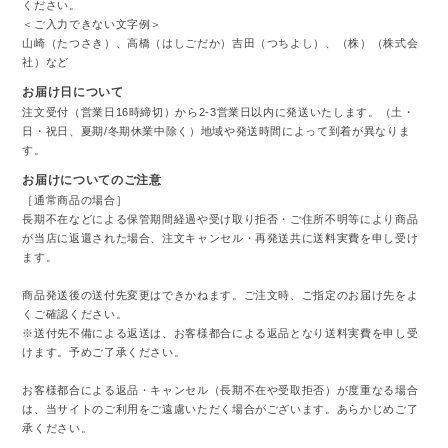
ください。
＜ご入力できない文字例＞
山崎（たつさき）、高橋（はしごだか）吉田（つちよし）、（株）（株式会
社）など
お届け日について
注文受付（営業日16時締切）から2-3営業日以内に発送いたします。（土・
日・祝日、夏期/冬期休業中除く）地域や発送時間によって到着が異なりま
す。
お届けについてのご注意
［通常商品の場合］
長期不在などによる保管期間経過や受け取り拒否・ご住所不明等により商品
が当店に返還された場合、注文キャンセル・再発送共に送料実費を申し受け
ます。
商品発送後の送付先変更はできかねます。ご注文時、ご指定のお届け先をよ
くご確認ください。
※送付先不備による返送は、お客様都合による返品となり送料実費を申し受
けます。予めご了承ください。
お客様都合による返品・キャンセル（長期不在や受取拒否）が度重なる場合
は、当サイトのご利用をご遠慮いただく場合がございます。あらかじめご了
承ください。