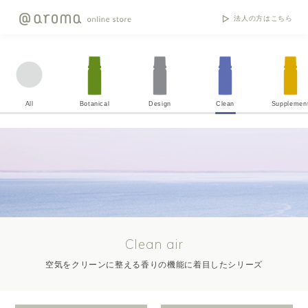
法人の方はこちら
All
Botanical
Design
Clean
Supplemen
Clean air
空気をクリーンに整える香りの機能に着目したシリーズ