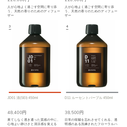
人が心地よく過ごす空間に寄り添
人が心地よく過ごす空間に寄り添
う、天然の香りのためのディフュー
う、天然の香りのためのディフュー
ザー
ザー
JD01 清(SEI) 450ml
D11 ルーセントパープル 450ml
48,400円
38,500円
果てしなく透き通った質感の中に、
日常の喧騒を忘れさせてくれる、透
心地よい静けさと清涼感を覚える
明感のある洗練されたフローラルハ