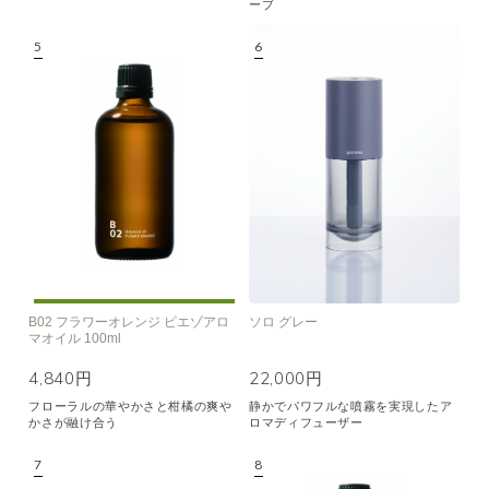
ーブ
B02 フラワーオレンジ ピエゾアロ
ソロ グレー
マオイル 100ml
4,840円
22,000円
フローラルの華やかさと柑橘の爽や
静かでパワフルな噴霧を実現したア
かさが融け合う
ロマディフューザー