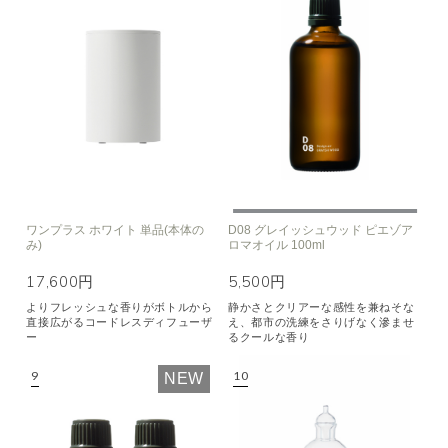
ワンプラス ホワイト 単品(本体の
D08 グレイッシュウッド ピエゾア
み)
ロマオイル 100ml
17,600円
5,500円
よりフレッシュな香りがボトルから
静かさとクリアーな感性を兼ねそな
直接広がるコードレスディフューザ
え、都市の洗練をさりげなく滲ませ
ー
るクールな香り
NEW