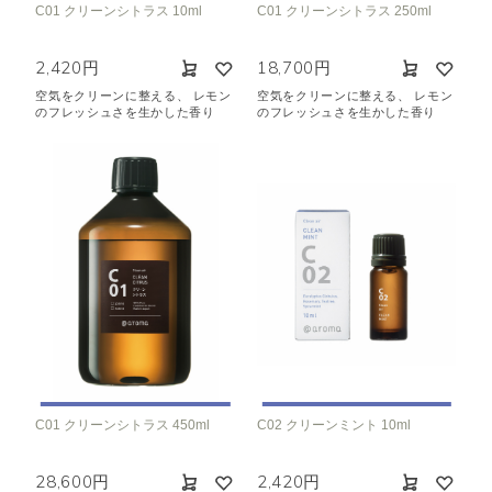
C01 クリーンシトラス 10ml
C01 クリーンシトラス 250ml
空気清浄･消臭
集中
眠り
ビューティ
マインドフルネス
2,420円
18,700円
おもてなし
空気をクリーンに整える、 レモン
空気をクリーンに整える、 レモン
のフレッシュさを生かした香り
のフレッシュさを生かした香り
種類で絞り込む
※一つお選びください
シトラス
オレンジ
ハーバル
ラベンダー
ミント
ウッド
ユーカリ
フローラル
エキゾチック
ヒノキ
和
クリア
C01 クリーンシトラス 450ml
C02 クリーンミント 10ml
28,600円
2,420円