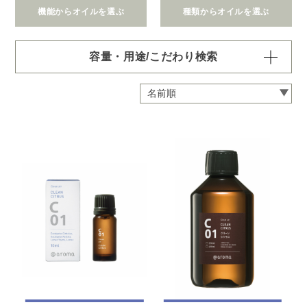
機能からオイルを選ぶ
種類からオイルを選ぶ
容量・用途/こだわり検索
・
用途・機能・種類 の項目ごとに選択肢からひとつずつ選
択できます。選択するたびに絞り込まれていき、項目内で
の複数選択はできません。
・
絞込み条件を変更したいときは「クリア」で一度すべてリ
セットしてから、選択してください。
容量・用途で絞り込む
※一つお選びください
オイル10ml
大容量オイル250/450ml
ピエゾ専用オイル
ブランチ・スティック専用オイル
機能で絞り込む
※一つお選びください
リラックス
リフレッシュ