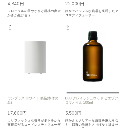
4,840円
22,000円
フローラルの華やかさと柑橘の爽や
静かでパワフルな噴霧を実現したア
かさが融け合う
ロマディフューザー
ワンプラス ホワイト 単品(本体の
D08 グレイッシュウッド ピエゾア
み)
ロマオイル 100ml
17,600円
5,500円
よりフレッシュな香りがボトルから
静かさとクリアーな感性を兼ねそな
直接広がるコードレスディフューザ
え、都市の洗練をさりげなく滲ませ