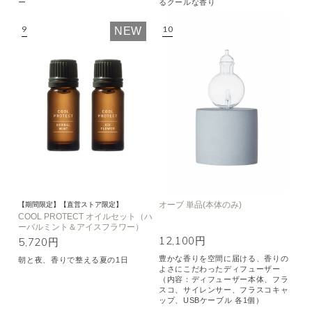
ー
るクールな香り
NEW
オーブ 単品(本体のみ)
【期間限定】【直営ストア限定】
COOL PROTECT オイルセット（ハ
ーバルミント＆アイスフラワー）
12,100円
5,720円
豊かな香りを空間に届ける、香りの
朝と夜、香りで整える夏の1日
よさにこだわったディフューザー
（内容：ディフューザー本体、フラ
スコ、サイレンサー、フラスコキャ
ップ、USBケーブル 各1個）