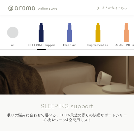
法人の方はこちら
All
SLEEPING support
Clean air
Supplement air
BALANCING m
SLEEPING support
眠りの悩みに合わせて選べる、100%天然の香りの快眠サポートシリー
ズ 枕やシーツ&空間用ミスト