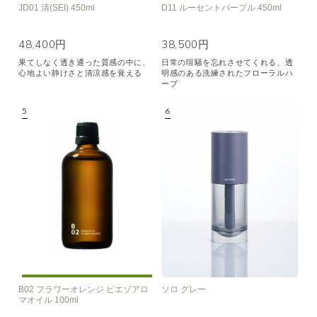
JD01 清(SEI) 450ml
D11 ルーセントパープル 450ml
48,400円
38,500円
果てしなく透き通った質感の中に、
日常の喧騒を忘れさせてくれる、透
心地よい静けさと清涼感を覚える
明感のある洗練されたフローラルハ
ーブ
B02 フラワーオレンジ ピエゾアロ
ソロ グレー
マオイル 100ml