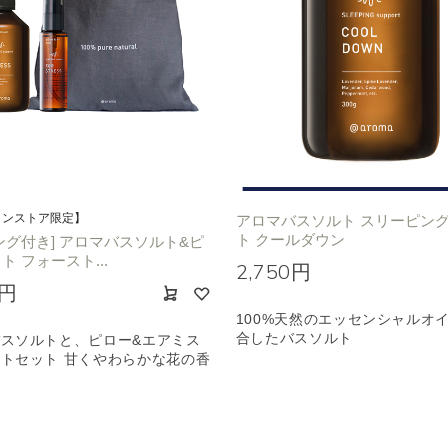
インストア限定】
アロマバスソルト スリーピン
ト クールダウン
ング付き] アロマバスソルト&ピ
ト フォースト...
2,750円
0円
100%天然のエッセンシャルオ
合したバスソルト
スソルトと、ピロー&エアミス
トセット 甘くやわらかな花の香