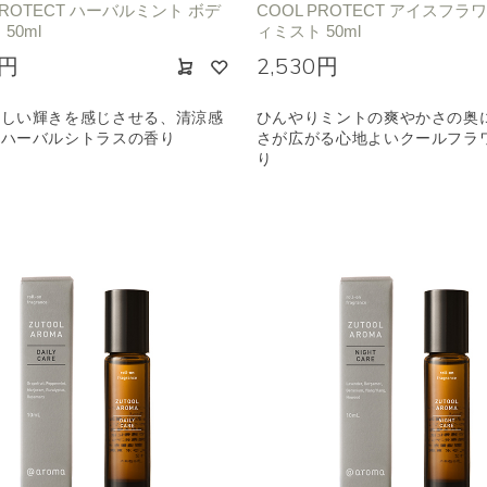
PROTECT ハーバルミント ボデ
COOL PROTECT アイスフラ
50ml
ィミスト 50ml
0円
2,530円
ずしい輝きを感じさせる、清涼感
ひんやりミントの爽やかさの奥
るハーバルシトラスの香り
さが広がる心地よいクールフラ
り