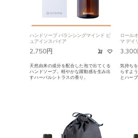
ハンドソープ バランシングマインド ピ
ロールオ
ュアインスパイア
マ デイ
2,750円
3,30
天然由来の成分を配合した泡で出てくる
気持ち
ハンドソープ。軽やかな躍動感を生み出
らすよ
すハーバルシトラスの香り。
とハー