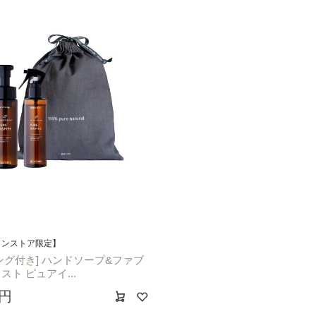
インストア限定】
ング付き] ハンドソープ&ファブ
スト ピュアイ...
0円