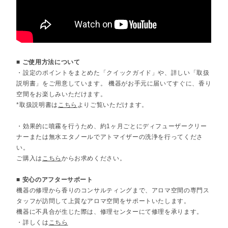
■ ご使用方法について
・設定のポイントをまとめた「クイックガイド」や、詳しい「取扱
説明書」をご用意しています。 機器がお手元に届いてすぐに、香り
空間をお楽しみいただけます。
*取扱説明書は
こちら
よりご覧いただけます。
・効果的に噴霧を行うため、約1ヶ月ごとにディフューザークリー
ナーまたは無水エタノールでアトマイザーの洗浄を行ってくださ
い。
ご購入は
こちら
からお求めください。
■ 安心のアフターサポート
機器の修理から香りのコンサルティングまで、アロマ空間の専門ス
タッフが訪問して上質なアロマ空間をサポートいたします。
機器に不具合が生じた際は、修理センターにて修理を承ります。
・詳しくは
こちら