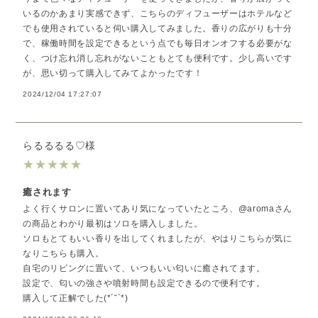
いるのかあまり実感できず、こちらのディフューザーはホテルなど
でも使用されていると伺い購入してみました。香りの広がりも十分
で、稼働時間を設定できるという点でも毎日オンオフする必要がな
く、つけ忘れ消し忘れがないこともとても便利です。少し高いです
が、思い切って購入してみてよかったです！
2024/12/04 17:27:07
らるるるる♡様
★
★
★
★
★
癒されます
よく行くサロンに置いてあり気になっていたところ、@aromaさん
の商品とわかり最初はソロを購入しました。
ソロもとてもいい香りを出してくれましたが、やはりこちらが気に
なりこちらも購入。
自宅のリビングに置いて、いつもいい匂いに癒されてます。
設定で、匂いの強さや噴射時間も設定できるので便利です。
購入して正解でした(*´˘`*)