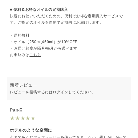
■ 便利＆お得なオイルの定期購入
快適にお使いいただくための、便利でお得な定期購入サービスで
す。ご指定のオイルを自動で定期的にお届けします。
・送料無料
・オイル（250ml,450ml）が10%OFF
・お届け頻度が隔月/毎月から選べます
お申込みは
こちら
新着レビュー
レビューを投稿するには
ログイン
してください。
Pan様
★
★
★
★
★
ホテルのような空間に
今まで色々なディフューザーを使ってきましたが、香りが広がって