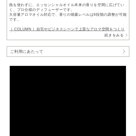
熱を使わずに、エッセンシャルオイル本来の香りを空間に広げてい
く、プロ仕様のディフューザーです。
大容量アロマオイル対応で、香りの噴霧レベルは9段階の調整が可能
です。
［ COLUMN ］自宅やビジネスシーンで上質なアロマ空間をつくり
だす
続きをみる
・オイルをそのまま装着でき補充の手間いらず
大容量のアロマオイル（250ml・450ml）を本体に装着して使用し
ご利用にあたって
ます。こまめなオイル補充が必要なく、お手入れも月に1度程度でお
使いいただけます。
・9段階の噴霧レベルが設定可能
開始時刻・停止時刻・噴霧レベルといったプログラムを、各曜日に3
つまで設定可能です。朝と夜で噴霧レベルを分けたり、定休日は噴
霧をOFFにするなど、ご利用のシーンに合わせて自由に設定いただ
けます。
使用オイルについて:
@aroma製250ml,450mlサイズのオイル
（17,600円（税込）～）をボトルごと取り付けることができます。
内容:業務用ディフューザー本体、ACアダプター、アトマイザーロ
ック用キー、交換用ノズル（チューブ付き）